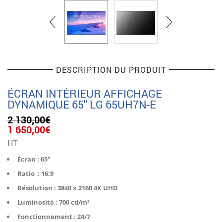
DESCRIPTION DU PRODUIT
ÉCRAN INTÉRIEUR AFFICHAGE
DYNAMIQUE 65″ LG 65UH7N-E
2 130,00
€
Le
Le
1 650,00
€
prix
prix
HT
initial
actuel
était :
est :
Écran : 65″
2
1
Ratio : 16:9
130,00€.
650,00€.
Résolution : 3840 x 2160 4K UHD
Luminosité : 700 cd/m²
Fonctionnement : 24/7