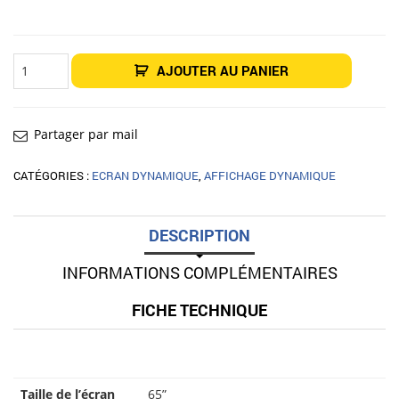
quantité
AJOUTER AU PANIER
de
Écran
intérieur
Affichage
dynamique
65"
Partager par mail
LG
65UH7N-
E
CATÉGORIES :
ECRAN DYNAMIQUE
,
AFFICHAGE DYNAMIQUE
DESCRIPTION
INFORMATIONS COMPLÉMENTAIRES
FICHE TECHNIQUE
Taille de l’écran
65”