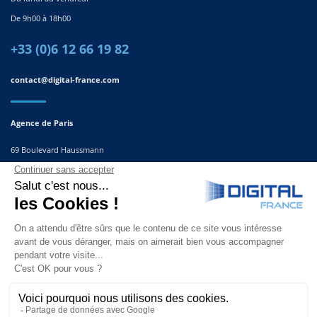
De 9h00 à 18h00
+33 (0)6 12 66 19 82
contact@digital-france.com
Agence de Paris
69 Boulevard Haussmann
75008, Paris
France
Agence du Sud-Est
291 Rue Albert Caquot
06560 Valbonne
France