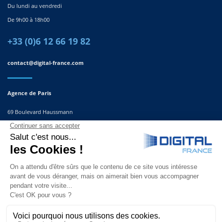
Du lundi au vendredi
De 9h00 à 18h00
+33 (0)6 12 66 19 82
contact@digital-france.com
Agence de Paris
69 Boulevard Haussmann
75008, Paris
France
Agence du Sud-Est
291 Rue Albert Caquot
06560 Valbonne
France