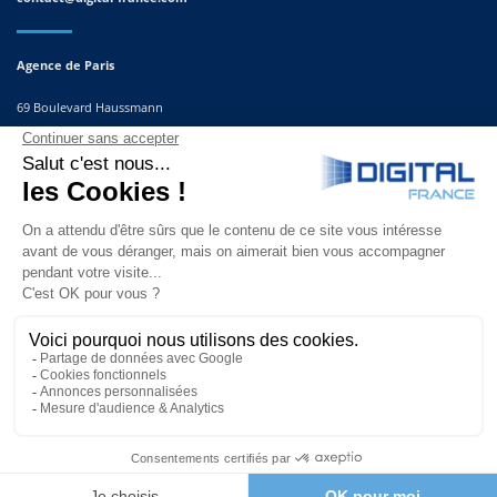
Agence de Paris
69 Boulevard Haussmann
75008, Paris
France
Agence du Sud-Est
291 Rue Albert Caquot
06560 Valbonne
France
© Copyright 2025 | Site réalisé par
l’agence Second Sens communication |
Nice, Cannes, Monaco, Paris.
Tous droits réservés.
Mentions légales
|
CGV