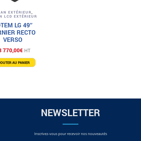
Aperçu
RAN EXTÉRIEUR
,
N LCD EXTÉRIEUR
TEM LG 49’’
RNIER RECTO
VERSO
3 770,00
€
HT
JOUTER AU PANIER
NEWSLETTER
Inscrivez-vous pour recevoir nos nouveautés