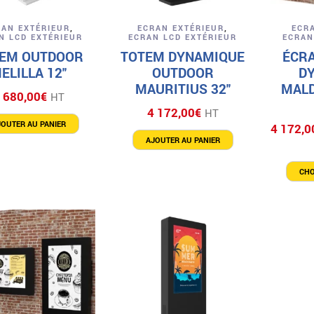
Aperçu
Aperçu
RAN EXTÉRIEUR
,
ECRAN EXTÉRIEUR
,
ECR
N LCD EXTÉRIEUR
ECRAN LCD EXTÉRIEUR
ECRAN
EM OUTDOOR
TOTEM DYNAMIQUE
ÉCR
ELILLA 12″
OUTDOOR
D
MAURITIUS 32″
MALD
 680,00
€
HT
4 172,00
€
HT
JOUTER AU PANIER
4 172,0
AJOUTER AU PANIER
CHO