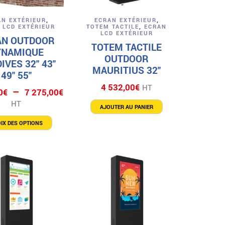
Aperçu
Aperçu
AN EXTÉRIEUR
,
ECRAN EXTÉRIEUR
,
 LCD EXTÉRIEUR
TOTEM TACTILE
,
ECRAN
LCD EXTÉRIEUR
AN OUTDOOR
TOTEM TACTILE
YNAMIQUE
OUTDOOR
IVES 32″ 43″
MAURITIUS 32″
49″ 55″
4 532,00
€
HT
Plage
–
0
€
7 275,00
€
de
HT
AJOUTER AU PANIER
prix :
Ce
4
IX DES OPTIONS
produit
a
172,00€
plusieurs
à
variations.
Les
7
options
275,00€
peuvent
être
choisies
sur
la
page
du
produit