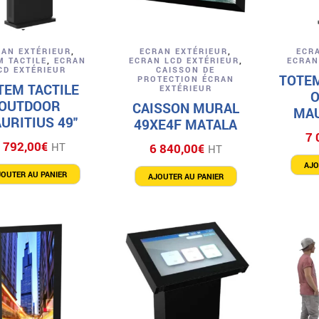
Aperçu
Aperçu
RAN EXTÉRIEUR
,
ECRAN EXTÉRIEUR
,
ECR
M TACTILE
,
ECRAN
ECRAN LCD EXTÉRIEUR
,
ECRAN
CD EXTÉRIEUR
CAISSON DE
TOTE
PROTECTION ÉCRAN
TEM TACTILE
EXTÉRIEUR
OUTDOOR
CAISSON MURAL
MAU
URITIUS 49″
49XE4F MATALA
7 
 792,00
€
HT
6 840,00
€
HT
AJO
JOUTER AU PANIER
AJOUTER AU PANIER