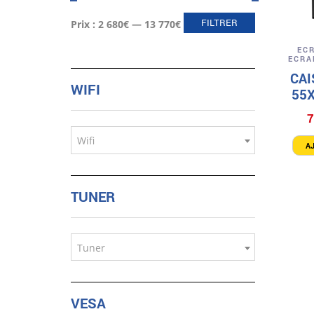
Prix
Prix
FILTRER
Prix :
2 680€
—
13 770€
min
max
EC
ECRA
CA
WIFI
55
7
Wifi
A
TUNER
Tuner
VESA