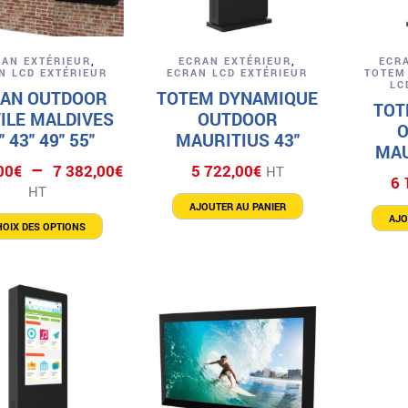
Aperçu
Aperçu
RAN EXTÉRIEUR
,
ECRAN EXTÉRIEUR
,
ECR
N LCD EXTÉRIEUR
ECRAN LCD EXTÉRIEUR
TOTEM
LC
AN OUTDOOR
TOTEM DYNAMIQUE
TOT
ILE MALDIVES
OUTDOOR
″ 43″ 49″ 55″
MAURITIUS 43″
MAU
Plage
–
00
€
7 382,00
€
5 722,00
€
HT
6 
de
HT
prix :
AJOUTER AU PANIER
Ce
AJO
4
HOIX DES OPTIONS
produit
a
532,00€
plusieurs
à
variations.
Les
7
options
382,00€
peuvent
être
choisies
sur
la
page
du
produit