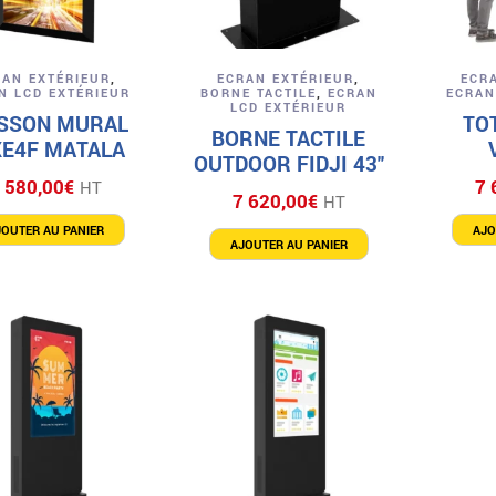
Aperçu
Aperçu
RAN EXTÉRIEUR
,
ECRAN EXTÉRIEUR
,
ECR
N LCD EXTÉRIEUR
BORNE TACTILE
,
ECRAN
ECRAN
LCD EXTÉRIEUR
ISSON MURAL
TOT
BORNE TACTILE
XE4F MATALA
OUTDOOR FIDJI 43″
 580,00
€
7 
HT
7 620,00
€
HT
JOUTER AU PANIER
AJO
AJOUTER AU PANIER