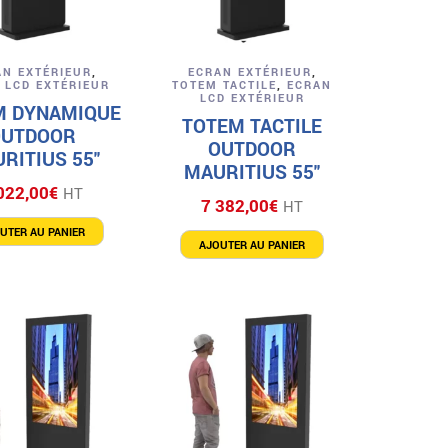
Aperçu
Aperçu
AN EXTÉRIEUR
,
ECRAN EXTÉRIEUR
,
 LCD EXTÉRIEUR
TOTEM TACTILE
,
ECRAN
LCD EXTÉRIEUR
M DYNAMIQUE
TOTEM TACTILE
OUTDOOR
OUTDOOR
RITIUS 55″
MAURITIUS 55″
022,00
€
HT
7 382,00
€
HT
UTER AU PANIER
AJOUTER AU PANIER