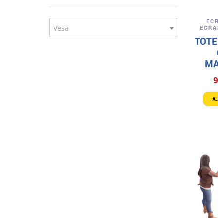
EC
Vesa
ECRA
TOTE
MA
9
A