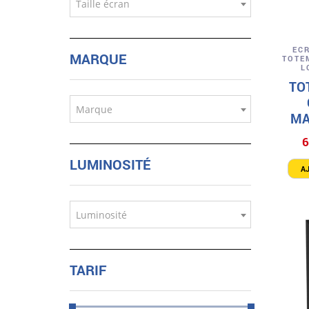
Taille écran
EC
MARQUE
TOTE
L
TO
Marque
MA
6
LUMINOSITÉ
A
Luminosité
TARIF