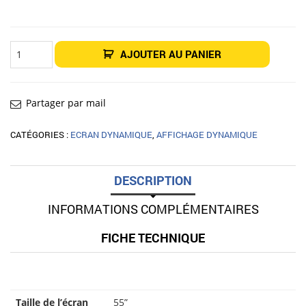
quantité
AJOUTER AU PANIER
de
Écran
intérieur
Affichage
dynamique
55"
Partager par mail
LG
55UH7N-
E
CATÉGORIES :
ECRAN DYNAMIQUE
,
AFFICHAGE DYNAMIQUE
DESCRIPTION
INFORMATIONS COMPLÉMENTAIRES
FICHE TECHNIQUE
Taille de l’écran
55”