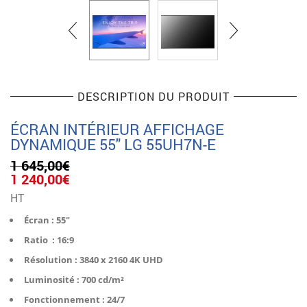
DESCRIPTION DU PRODUIT
ÉCRAN INTÉRIEUR AFFICHAGE
DYNAMIQUE 55″ LG 55UH7N-E
1 645,00
€
Le
Le
1 240,00
€
prix
prix
HT
initial
actuel
était :
est :
Écran : 55″
1
1
Ratio : 16:9
645,00€.
240,00€.
Résolution : 3840 x 2160 4K UHD
Luminosité : 700 cd/m²
Fonctionnement : 24/7