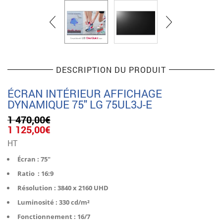
DESCRIPTION DU PRODUIT
ÉCRAN INTÉRIEUR AFFICHAGE
DYNAMIQUE 75″ LG 75UL3J-E
1 470,00
€
Le
Le
1 125,00
€
prix
prix
HT
initial
actuel
était :
est :
Écran : 75″
1
1
Ratio : 16:9
470,00€.
125,00€.
Résolution : 3840 x 2160 UHD
Luminosité : 330 cd/m²
Fonctionnement : 16/7