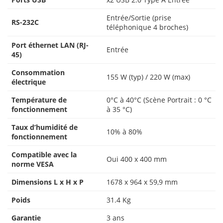
Entrée/Sortie (prise
RS-232C
téléphonique 4 broches)
Port éthernet LAN (RJ-
Entrée
45)
Consommation
155 W (typ) / 220 W (max)
électrique
Température de
0°C à 40°C (Scène Portrait : 0 °C
fonctionnement
à 35 °C)
Taux d’humidité de
10% à 80%
fonctionnement
Compatible avec la
Oui 400 x 400 mm
norme VESA
Dimensions L x H x P
1678 x 964 x 59,9 mm
Poids
31.4 Kg
Garantie
3 ans