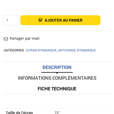
quantité
AJOUTER AU PANIER
de
Écran
intérieur
Affichage
dynamique
75"
Partager par mail
LG
75UL3J-
E
CATÉGORIES :
ECRAN DYNAMIQUE
,
AFFICHAGE DYNAMIQUE
DESCRIPTION
INFORMATIONS COMPLÉMENTAIRES
FICHE TECHNIQUE
Taille de l’écran
75”