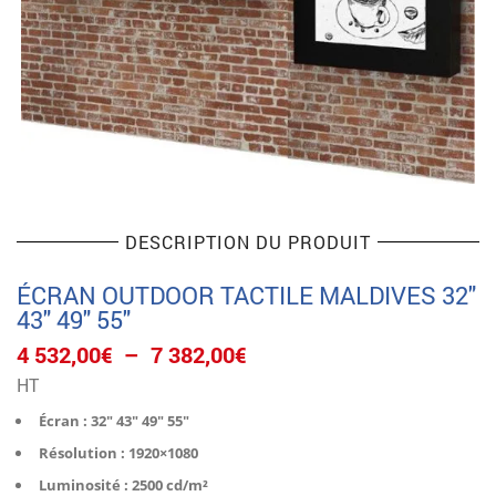
DESCRIPTION DU PRODUIT
ÉCRAN OUTDOOR TACTILE MALDIVES 32″
43″ 49″ 55″
Plage
4 532,00
€
–
7 382,00
€
de
HT
prix :
4
Écran : 32″ 43″ 49″ 55″
532,00€
Résolution : 1920×1080
à
7
Luminosité : 2500 cd/m²