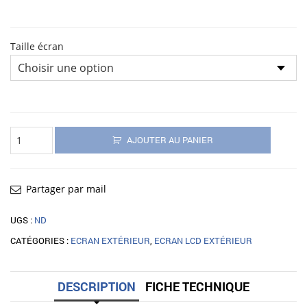
382,00€
Taille écran
quantité
de
AJOUTER AU PANIER
Écran
outdoor
tactile
Maldives
32"
Partager par mail
43"
49"
55"
UGS :
ND
CATÉGORIES :
ECRAN EXTÉRIEUR
,
ECRAN LCD EXTÉRIEUR
DESCRIPTION
FICHE TECHNIQUE