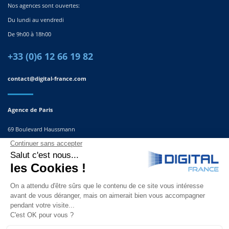
Nos agences sont ouvertes:
Du lundi au vendredi
De 9h00 à 18h00
+33 (0)6 12 66 19 82
contact@digital-france.com
Agence de Paris
69 Boulevard Haussmann
75008, Paris
France
Agence du Sud-Est
291 Rue Albert Caquot
06560 Valbonne
France