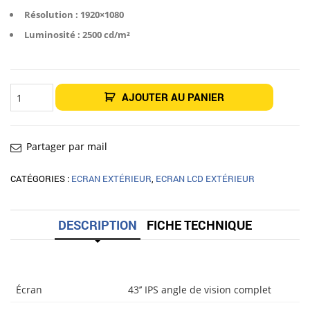
Résolution : 1920×1080
Luminosité : 2500 cd/m²
quantité
AJOUTER AU PANIER
de
Totem
dynamique
outdoor
Mauritius
43"
Partager par mail
CATÉGORIES :
ECRAN EXTÉRIEUR
,
ECRAN LCD EXTÉRIEUR
DESCRIPTION
FICHE TECHNIQUE
Écran
43’’ IPS angle de vision complet