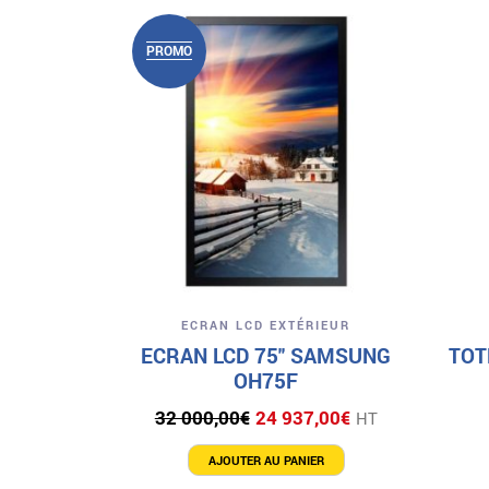
PROMO
Aperçu
ECRAN LCD EXTÉRIEUR
ECRAN LCD 75″ SAMSUNG
TOT
OH75F
Le
Le
32 000,00
€
24 937,00
€
HT
prix
prix
initial
actuel
AJOUTER AU PANIER
était :
est :