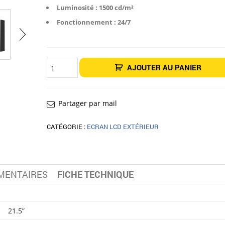
Luminosité : 1500 cd/m²
Fonctionnement : 24/7
quantité
AJOUTER AU PANIER
de
Écran
extérieur
22"
LG
22XE1J
Partager par mail
CATÉGORIE :
ECRAN LCD EXTÉRIEUR
MENTAIRES
FICHE TECHNIQUE
21.5”