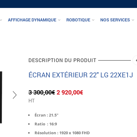
AFFICHAGE DYNAMIQUE
ROBOTIQUE
NOS SERVICES
DESCRIPTION DU PRODUIT
ÉCRAN EXTÉRIEUR 22″ LG 22XE1J
Le
Le
3 300,00
€
2 920,00
€
prix
prix
HT
initial
actuel
était :
est :
Écran : 21.5″
3
2
300,00€.
920,00€.
Ratio : 16:9
Résolution : 1920 x 1080 FHD