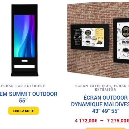
Aperçu
Aperçu
ECRAN LCD EXTÉRIEUR
ECRAN EXTÉRIEUR
,
ECRAN 
EXTÉRIEUR
EM SUMMIT OUTDOOR
ÉCRAN OUTDOOR
55’’
DYNAMIQUE MALDIVES
43″ 49″ 55″
LIRE LA SUITE
–
4 172,00
€
7 275,00