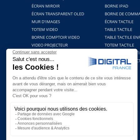
ÉCRAN MIROIR
BORNE IPAD
ÉCRAN TRANSPARENT OLED
BORNE DE COMMA
MUR D'IMAGES
ÉCRAN TACTILE
TOTEM VIDEO
TABLE TACTILE
BORNE COMPTOIR VIDEO
TABLE TACTILE EN
VIDEO PROJECTEUR
TOTEM TACTILE
BORNE HOLOGRAMME
PROJECTION TACTI
SUPPORTS ET FIXATIONS
TABLEAU INTERAC
PLAYERS & LOGICIELS
BORNE COVID-19