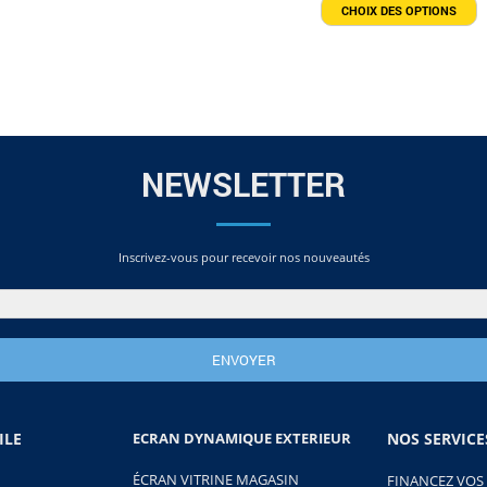
C
CHOIX DES OPTIONS
p
a
p
v
L
o
p
ê
c
s
l
NEWSLETTER
p
d
p
Inscrivez-vous pour recevoir nos nouveautés
ILE
ECRAN DYNAMIQUE EXTERIEUR
NOS SERVICE
ÉCRAN VITRINE MAGASIN
FINANCEZ VOS