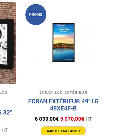
ECRA
PROMO
PROMO
ECRAN 
39 012
A
Aperçu
LCD
ECRAN LCD EXTÉRIEUR
ECRAN EXTÉRIEUR 49″ LG
49XE4F-B
 32″
Le
Le
6 039,00
€
5 070,00
€
HT
prix
prix
Plage
€
HT
initial
actuel
AJOUTER AU PANIER
de
était :
est :