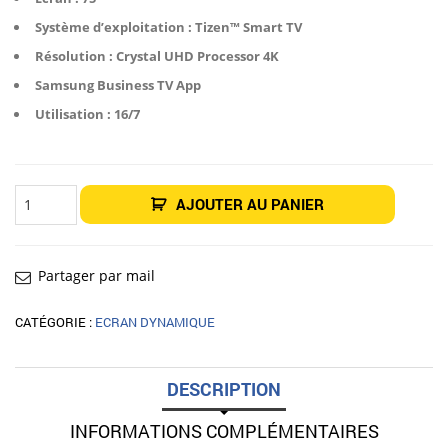
Système d’exploitation : Tizen™ Smart TV
Résolution :
Crystal UHD Processor 4K
Samsung Business TV App
Utilisation : 16/7
quantité
AJOUTER AU PANIER
de
Écran
intérieur
Business
TV
BE85D-
Partager par mail
H
Samsung
85"
CATÉGORIE :
ECRAN DYNAMIQUE
DESCRIPTION
INFORMATIONS COMPLÉMENTAIRES