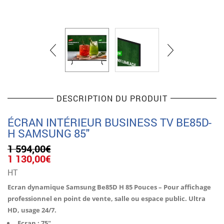
DESCRIPTION DU PRODUIT
ÉCRAN INTÉRIEUR BUSINESS TV BE85D-
H SAMSUNG 85″
1 594,00
€
Le
Le
1 130,00
€
prix
prix
HT
initial
actuel
était :
est :
Ecran dynamique Samsung Be85D H 85 Pouces – Pour affichage
1
1
professionnel en point de vente, salle ou espace public. Ultra
594,00€.
130,00€.
HD, usage 24/7.
Ecran : 75″