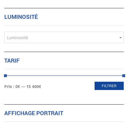
LUMINOSITÉ
Luminosité
TARIF
Prix
Prix
FILTRER
Prix :
0€
—
15 400€
min
max
AFFICHAGE PORTRAIT