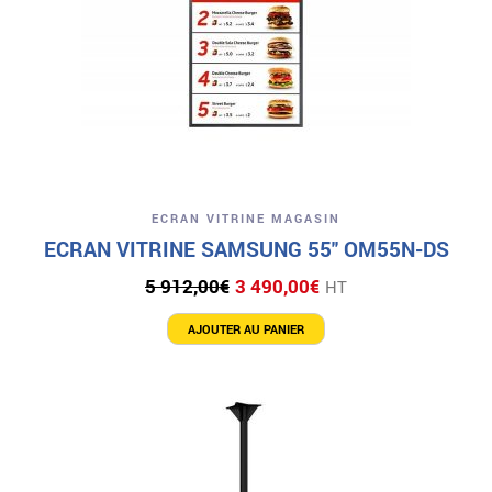
ECRAN VITRINE MAGASIN
ECRAN VITRINE SAMSUNG 55″ OM55N-DS
Le
Le
5 912,00
€
3 490,00
€
HT
prix
prix
initial
actuel
AJOUTER AU PANIER
était :
est :
5
3
912,00€.
490,00€.