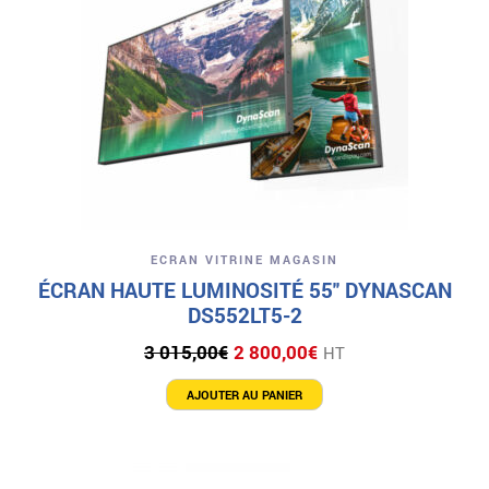
ECRAN VITRINE MAGASIN
ÉCRAN HAUTE LUMINOSITÉ 55″ DYNASCAN
DS552LT5-2
Le
Le
3 015,00
€
2 800,00
€
HT
prix
prix
initial
actuel
AJOUTER AU PANIER
était :
est :
3
2
015,00€.
800,00€.