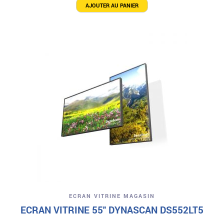
initial
actuel
AJOUTER AU PANIER
était :
est :
4
3
490,00€.
900,00€.
ECRAN VITRINE MAGASIN
ECRAN VITRINE 55″ DYNASCAN DS552LT5