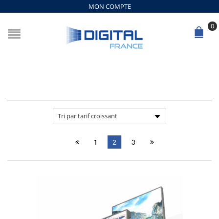
MON COMPTE
0
1
2
3