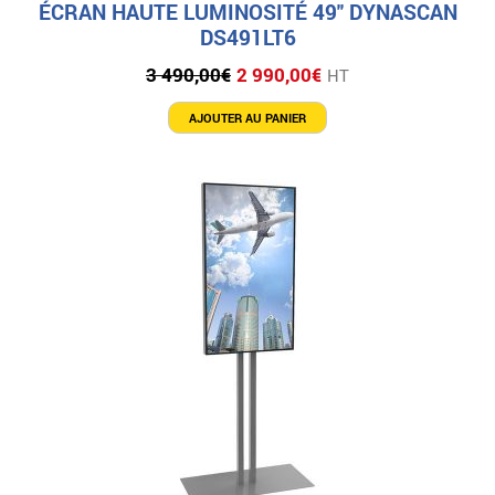
ÉCRAN HAUTE LUMINOSITÉ 49″ DYNASCAN
DS491LT6
Le
Le
3 490,00
€
2 990,00
€
HT
prix
prix
initial
actuel
AJOUTER AU PANIER
était :
est :
3
2
490,00€.
990,00€.