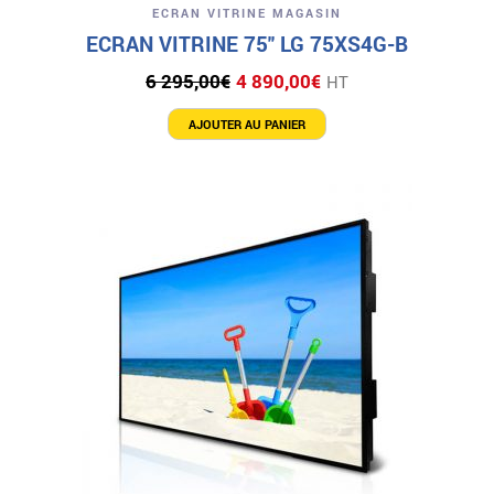
ECRAN VITRINE MAGASIN
ECRAN VITRINE 75″ LG 75XS4G-B
Le
Le
6 295,00
€
4 890,00
€
HT
prix
prix
initial
actuel
AJOUTER AU PANIER
était :
est :
6
4
295,00€.
890,00€.