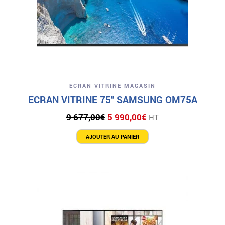
ECRAN VITRINE MAGASIN
ECRAN VITRINE 75″ SAMSUNG OM75A
Le
Le
9 677,00
€
5 990,00
€
HT
prix
prix
initial
actuel
AJOUTER AU PANIER
était :
est :
9
5
677,00€.
990,00€.