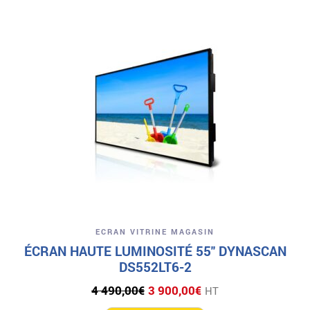
ECRAN VITRINE MAGASIN
ÉCRAN HAUTE LUMINOSITÉ 55″ DYNASCAN
DS552LT6-2
Le
Le
4 490,00
€
3 900,00
€
HT
prix
prix