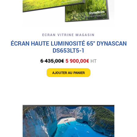
ECRAN VITRINE MAGASIN
ÉCRAN HAUTE LUMINOSITÉ 65″ DYNASCAN
DS653LT5-1
Le
Le
6 435,00
€
5 900,00
€
HT
prix
prix
initial
actuel
AJOUTER AU PANIER
était :
est :
6
5
435,00€.
900,00€.