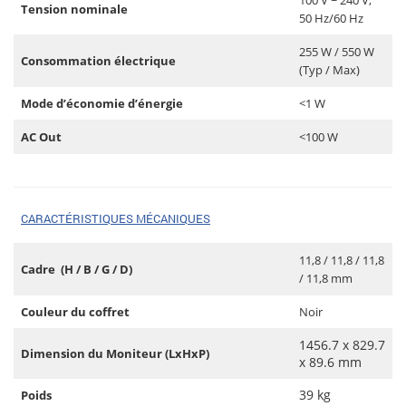
100 V ~ 240 V,
Tension nominale
50 Hz/60 Hz
255 W / 550 W
Consommation électrique
(Typ / Max)
Mode d’économie d’énergie
<1 W
AC Out
<100 W
CARACTÉRISTIQUES MÉCANIQUES
11,8 / 11,8 / 11,8
Cadre (H / B / G / D)
/ 11,8 mm
Couleur du coffret
Noir
1456.7 x 829.7
Dimension du Moniteur (LxHxP)
x 89.6 mm
39 kg
Poids