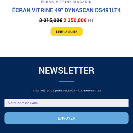
ECRAN VITRINE MAGASIN
ÉCRAN VITRINE 49″ DYNASCAN DS491LT4
Le
Le
3 015,00
€
2 350,00
€
HT
prix
prix
initial
actuel
LIRE LA SUITE
était :
est :
3
2
015,00€.
350,00€.
NEWSLETTER
Inscrivez-vous pour recevoir nos nouveautés