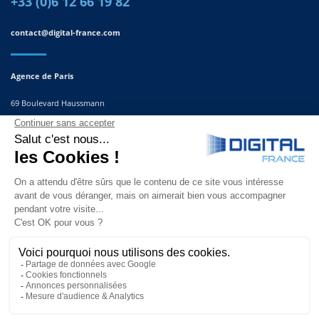
+33 (0)6 12 66 19 82
contact@digital-france.com
Agence de Paris
69 Boulevard Haussmann
75008, Paris
France
Agence du Sud-Est
291 Rue Albert Caquot
06560 Valbonne
France
© Copyright 2025 | Site réalisé par
l’agence Second Sens communication |