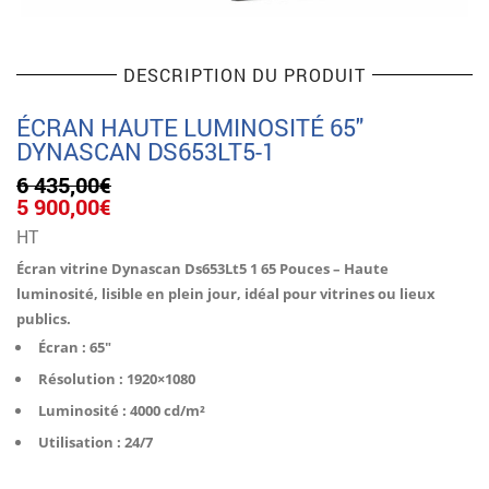
DESCRIPTION DU PRODUIT
ÉCRAN HAUTE LUMINOSITÉ 65″
DYNASCAN DS653LT5-1
6 435,00
€
Le
Le
5 900,00
€
prix
prix
HT
initial
actuel
était :
est :
Écran vitrine Dynascan Ds653Lt5 1 65 Pouces – Haute
6
5
luminosité, lisible en plein jour, idéal pour vitrines ou lieux
435,00€.
900,00€.
publics.
Écran : 65″
Résolution : 1920×1080
Luminosité : 4000 cd/m²
Utilisation : 24/7