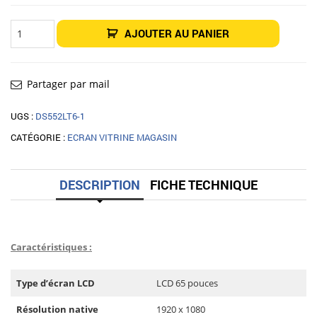
quantité
AJOUTER AU PANIER
de
Écran
Haute
Luminosité
65"
DynaScan
Partager par mail
DS653LT5-
1
UGS :
DS552LT6-1
CATÉGORIE :
ECRAN VITRINE MAGASIN
DESCRIPTION
FICHE TECHNIQUE
Caractéristiques :
Type d’écran LCD
LCD 65 pouces
Résolution native
1920 x 1080