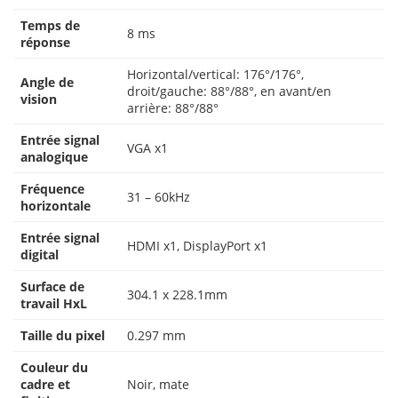
Temps de
8 ms
réponse
Horizontal/vertical: 176°/176°,
Angle de
droit/gauche: 88°/88°, en avant/en
vision
arrière: 88°/88°
Entrée signal
VGA x1
analogique
Fréquence
31 – 60kHz
horizontale
Entrée signal
HDMI x1, DisplayPort x1
digital
Surface de
304.1 x 228.1mm
travail HxL
Taille du pixel
0.297 mm
Couleur du
cadre et
Noir, mate