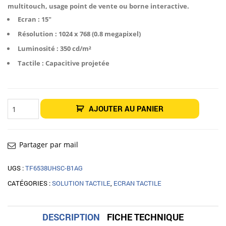
multitouch, usage point de vente ou borne interactive.
Ecran : 15″
Résolution : 1024 x 768 (0.8 megapixel)
Luminosité : 350 cd/m²
Tactile : Capacitive projetée
quantité
AJOUTER AU PANIER
de
Écran
tactile
iiyama
ProLite
T1532MSC-
Partager par mail
B1S
15"
UGS :
TF6538UHSC-B1AG
CATÉGORIES :
SOLUTION TACTILE
,
ECRAN TACTILE
DESCRIPTION
FICHE TECHNIQUE