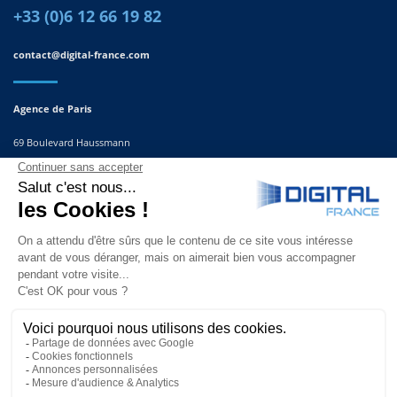
+33 (0)6 12 66 19 82
contact@digital-france.com
Agence de Paris
69 Boulevard Haussmann
75008, Paris
France
Agence du Sud-Est
291 Rue Albert Caquot
06560 Valbonne
France
© Copyright 2025 | Site réalisé par
l’agence Second Sens communication |