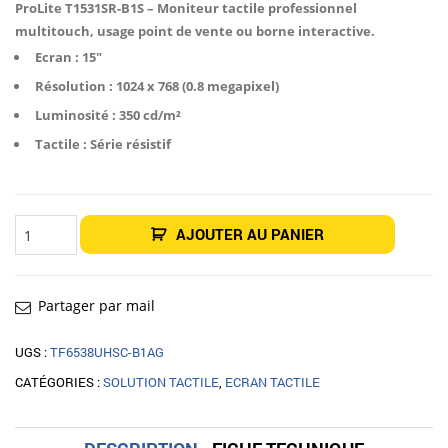
était :
est :
ProLite T1531SR-B1S – Moniteur tactile professionnel
374,00€.
350,00€.
multitouch, usage point de vente ou borne interactive.
Ecran : 15″
Résolution : 1024 x 768 (0.8 megapixel)
Luminosité : 350 cd/m²
Tactile : Série résistif
quantité
AJOUTER AU PANIER
de
Écran
tactile
iiyama
ProLite
T1531SR-
Partager par mail
B1S
15"
UGS :
TF6538UHSC-B1AG
CATÉGORIES :
SOLUTION TACTILE
,
ECRAN TACTILE