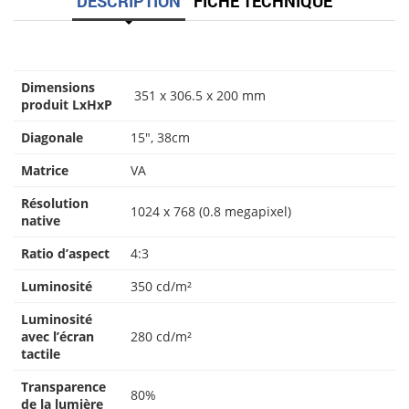
DESCRIPTION
FICHE TECHNIQUE
Dimensions
351 x 306.5 x 200 mm
produit LxHxP
Diagonale
15″, 38cm
Matrice
VA
Résolution
1024 x 768 (0.8 megapixel)
native
Ratio d’aspect
4:3
Luminosité
350 cd/m²
Luminosité
avec l’écran
280 cd/m²
tactile
Transparence
80%
de la lumière