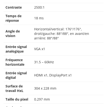
Contraste
2500:1
Temps de
18 ms
réponse
Horizontal/vertical: 176°/176°,
Angle de
droit/gauche: 88°/88°, en avant/en
vision
arrière: 88°/88°
Entrée signal
VGA x1
analogique
Fréquence
31.5 – 60kHz
horizontale
Entrée signal
HDMI x1, DisplayPort x1
digital
Surface de
304 x 228 mm
travail HxL
Taille du pixel
0.297 mm