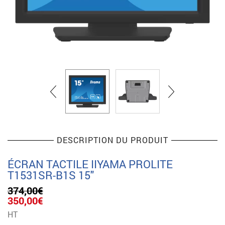
DESCRIPTION DU PRODUIT
ÉCRAN TACTILE IIYAMA PROLITE
T1531SR-B1S 15″
374,00
€
Le
Le
350,00
€
prix
prix
HT
initial
actuel