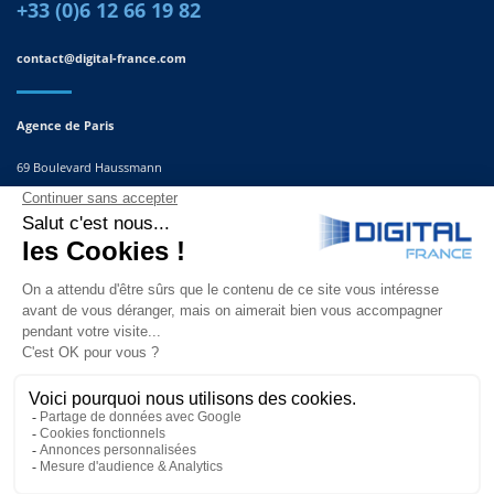
+33 (0)6 12 66 19 82
contact@digital-france.com
Agence de Paris
69 Boulevard Haussmann
75008, Paris
France
Agence du Sud-Est
291 Rue Albert Caquot
06560 Valbonne
France
© Copyright 2025 | Site réalisé par
l’agence Second Sens communication |