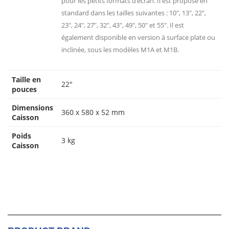
pour les petits formats d’écran. Il est proposé en
standard dans les tailles suivantes : 10″, 13″, 22″,
23″, 24″, 27″, 32″, 43″, 49″, 50″ et 55″. Il est
également disponible en version à surface plate ou
inclinée, sous les modèles M1A et M1B.
Taille en
22″
pouces
Dimensions
360 x 580 x 52 mm
Caisson
Poids
3 kg
Caisson