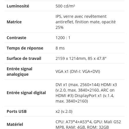
Luminosité
500 cd/m²
IPS, verre avec revêtement
Matrice
antireflet, finition mate, opacité
25%
Contraste
1200 : 1
Temps de réponse
8 ms
Surface de travail
2159 x 1214mm, 85 x 47.8″
Entrée signal
VGA x1 (DVI-I: VGA+DVI)
analogique
DVI x1 (max. 2560×144) HDMI x3
(v.2.0, max. 3840×2160, ARC on
Entrée signal digital
HDMI #3) DisplayPort x1 (v.1.4,
max. 3840×2160)
Ports USB
x2 (v.2.0)
CPU: A73*4+A53*4, GPU: Mali G52
Matériel
MP8, RAM: 4GB, ROM: 32GB