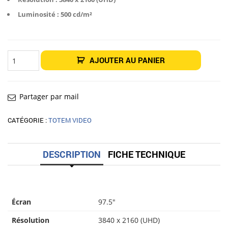
Luminosité : 500 cd/m²
quantité
AJOUTER AU PANIER
de
Écran
sur
pied
Tokyo
98"
Partager par mail
CATÉGORIE :
TOTEM VIDEO
DESCRIPTION
FICHE TECHNIQUE
Écran
97.5″
Résolution
3840 x 2160 (UHD)