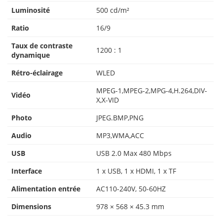
Luminosité
500 cd/m²
Ratio
16/9
Taux de contraste
1200 : 1
dynamique
Rétro-éclairage
WLED
MPEG-1,MPEG-2,MPG-4,H.264,DIV-
Vidéo
X,X-VID
Photo
JPEG.BMP,PNG
Audio
MP3,WMA,ACC
USB
USB 2.0 Max 480 Mbps
Interface
1 x USB, 1 x HDMI, 1 x TF
Alimentation entrée
AC110-240V, 50-60HZ
Dimensions
978 × 568 × 45.3 mm