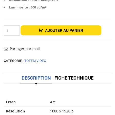
Luminosité : 500 cd/m²
quantité
AJOUTER AU PANIER
de
Totem
vidéo
Cervin
43"
Partager par mail
CATÉGORIE :
TOTEM VIDEO
DESCRIPTION
FICHE TECHNIQUE
Écran
43″
Résolution
1080 x 1920 p