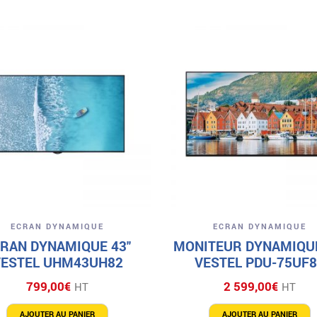
Aperçu
Aperçu
ECRAN DYNAMIQUE
ECRAN DYNAMIQUE
RAN DYNAMIQUE 43″
MONITEUR DYNAMIQUE
VESTEL UHM43UH82
VESTEL PDU-75UF8
799,00
€
2 599,00
€
HT
HT
AJOUTER AU PANIER
AJOUTER AU PANIER