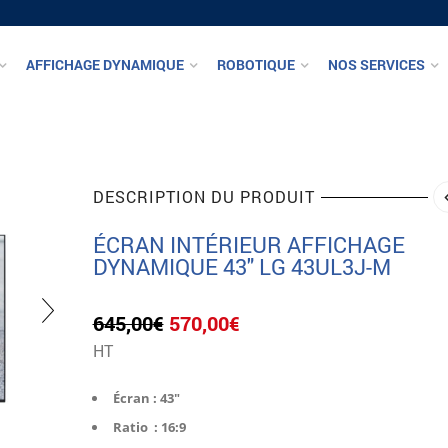
AFFICHAGE DYNAMIQUE
ROBOTIQUE
NOS SERVICES
DESCRIPTION DU PRODUIT
ÉCRAN INTÉRIEUR AFFICHAGE
DYNAMIQUE 43″ LG 43UL3J-M
Le
Le
645,00
€
570,00
€
prix
prix
HT
initial
actuel
était :
est :
Écran : 43″
645,00€.
570,00€.
Ratio : 16:9