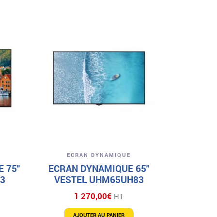
EC
MONITEU
VE
1
A
Aperçu
ECRAN DYNAMIQUE
 75″
ECRAN DYNAMIQUE 65″
3
VESTEL UHM65UH83
1 270,00
€
HT
AJOUTER AU PANIER