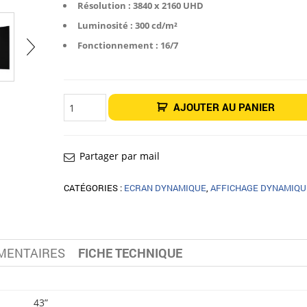
Résolution : 3840 x 2160 UHD
Luminosité : 300 cd/m²
Fonctionnement : 16/7
quantité
AJOUTER AU PANIER
de
Écran
intérieur
Affichage
dynamique
43"
Partager par mail
LG
43UL3J-
M
CATÉGORIES :
ECRAN DYNAMIQUE
,
AFFICHAGE DYNAMIQU
MENTAIRES
FICHE TECHNIQUE
43”