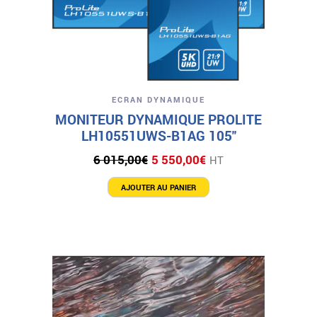
ECRAN DYNAMIQUE
MONITEUR DYNAMIQUE PROLITE
LH10551UWS-B1AG 105″
Le
Le
6 015,00
€
5 550,00
€
HT
prix
prix
initial
actuel
AJOUTER AU PANIER
était :
est :
6
5
015,00€.
550,00€.