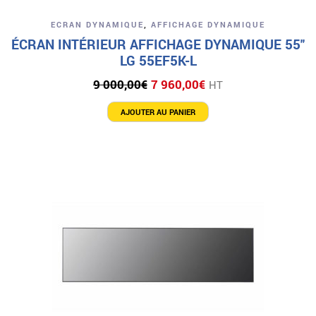
ECRAN DYNAMIQUE
,
AFFICHAGE DYNAMIQUE
ÉCRAN INTÉRIEUR AFFICHAGE DYNAMIQUE 55″
LG 55EF5K-L
Le
Le
9 000,00
€
7 960,00
€
HT
prix
prix
initial
actuel
AJOUTER AU PANIER
était :
est :
9
7
000,00€.
960,00€.