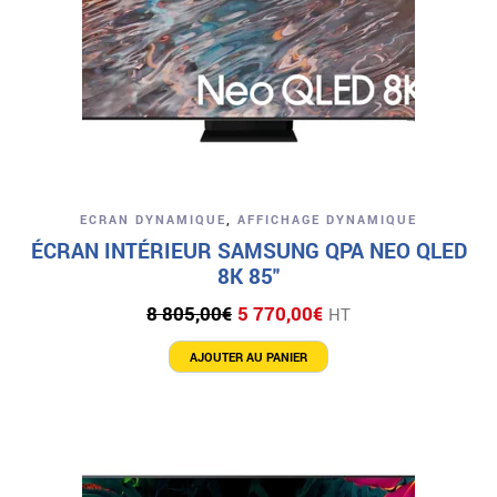
ECRAN DYNAMIQUE
,
AFFICHAGE DYNAMIQUE
ÉCRAN INTÉRIEUR SAMSUNG QPA NEO QLED
8K 85″
Le
Le
8 805,00
€
5 770,00
€
HT
prix
prix
initial
actuel
AJOUTER AU PANIER
était :
est :
8
5
805,00€.
770,00€.