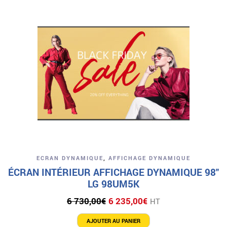
ECRAN DYNAMIQUE
,
AFFICHAGE DYNAMIQUE
ÉCRAN INTÉRIEUR AFFICHAGE DYNAMIQUE 98″
LG 98UM5K
Le
Le
6 730,00
€
6 235,00
€
HT
prix
prix
initial
actuel
AJOUTER AU PANIER