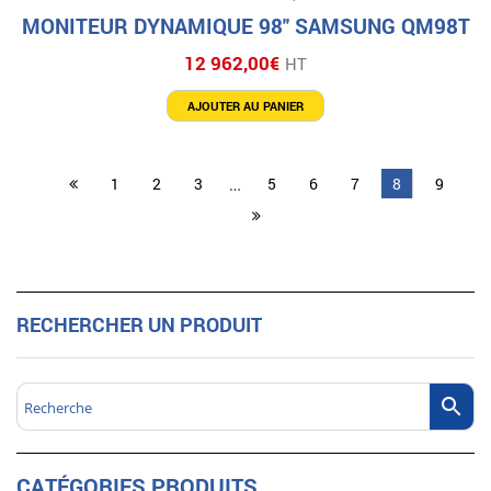
MONITEUR DYNAMIQUE 98″ SAMSUNG QM98T
12 962,00
€
HT
AJOUTER AU PANIER
1
2
3
5
6
7
8
9
…
RECHERCHER UN PRODUIT
CATÉGORIES PRODUITS