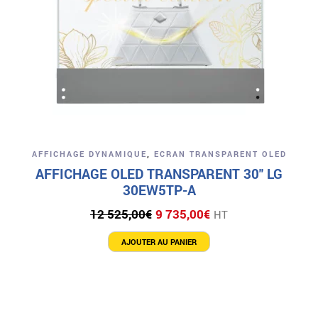
AFFICHAGE DYNAMIQUE
,
ECRAN TRANSPARENT OLED
AFFICHAGE OLED TRANSPARENT 30″ LG
30EW5TP-A
Le
Le
12 525,00
€
9 735,00
€
HT
prix
prix
initial
actuel
AJOUTER AU PANIER
était :
est :
12
9
525,00€.
735,00€.