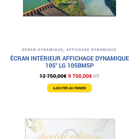
ECRAN DYNAMIQUE
,
AFFICHAGE DYNAMIQUE
ÉCRAN INTÉRIEUR AFFICHAGE DYNAMIQUE
105″ LG 105BM5P
Le
Le
12 750,00
€
9 700,00
€
HT
prix
prix
initial
actuel
AJOUTER AU PANIER
était :
est :
12
9
750,00€.
700,00€.