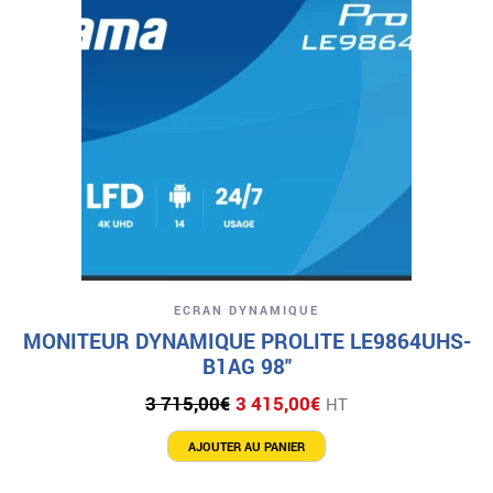
ECRAN DYNAMIQUE
MONITEUR DYNAMIQUE PROLITE LE9864UHS-
B1AG 98″
Le
Le
3 715,00
€
3 415,00
€
HT
prix
prix
initial
actuel
AJOUTER AU PANIER
était :
est :