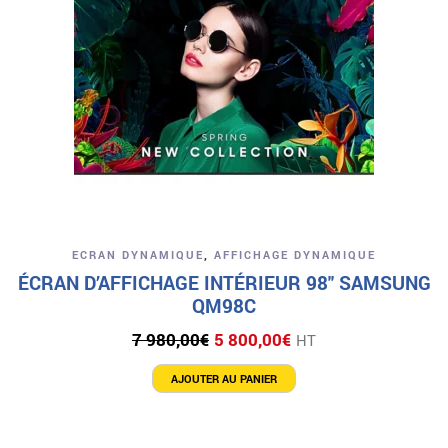
ECRAN DYNAMIQUE
,
AFFICHAGE DYNAMIQUE
ÉCRAN D’AFFICHAGE INTÉRIEUR 98″ SAMSUNG
QM98C
Le
Le
7 980,00
€
5 800,00
€
HT
prix
prix
initial
actuel
AJOUTER AU PANIER
était :
est :
7
5
980,00€.
800,00€.