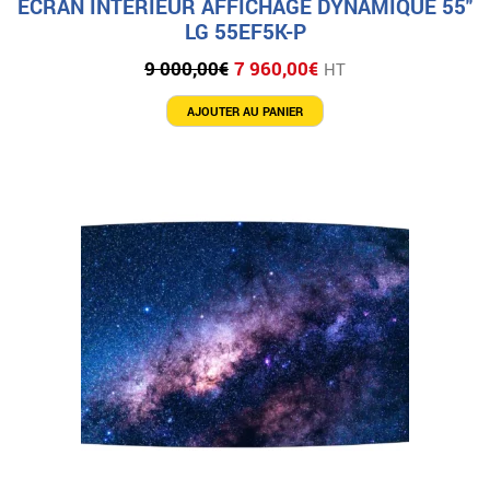
ÉCRAN INTÉRIEUR AFFICHAGE DYNAMIQUE 55″
LG 55EF5K-P
Le
Le
9 000,00
€
7 960,00
€
HT
prix
prix
initial
actuel
AJOUTER AU PANIER
était :
est :
9
7
000,00€.
960,00€.