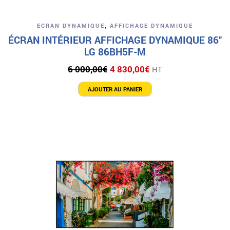
ECRAN DYNAMIQUE
,
AFFICHAGE DYNAMIQUE
ÉCRAN INTÉRIEUR AFFICHAGE DYNAMIQUE 86″
LG 86BH5F-M
Le
Le
6 000,00
€
4 830,00
€
HT
prix
prix
initial
actuel
AJOUTER AU PANIER
était :
est :
6
4
000,00€.
830,00€.