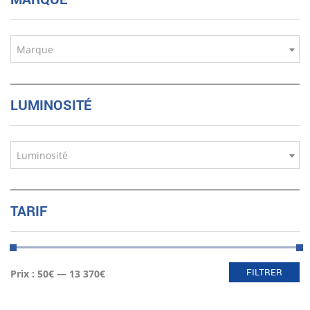
Marque
LUMINOSITÉ
Luminosité
TARIF
Prix
Prix
FILTRER
Prix :
50€
—
13 370€
min
max