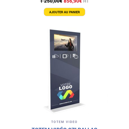
1 250,00
€
856,90
€
HT
prix
prix
initial
actuel
AJOUTER AU PANIER
était :
est :
1
856,90€.
250,00€.
TOTEM VIDEO