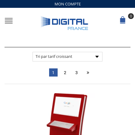
MON COMPTE
0
1
2
3