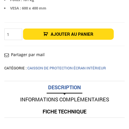
VESA : 600 x 400 mm
quantité
AJOUTER AU PANIER
de
Caisson
intérieur
65"
Cletech
Z04-
Partager par mail
65
CATÉGORIE :
CAISSON DE PROTECTION ÉCRAN INTÉRIEUR
DESCRIPTION
INFORMATIONS COMPLÉMENTAIRES
FICHE TECHNIQUE