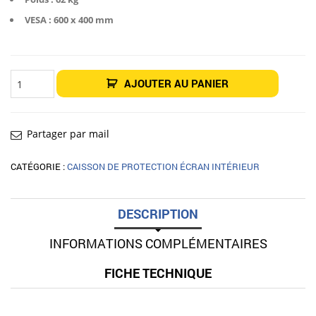
VESA : 600 x 400 mm
quantité
AJOUTER AU PANIER
de
Caisson
intérieur
49"
Cletech
Z04-
Partager par mail
49
CATÉGORIE :
CAISSON DE PROTECTION ÉCRAN INTÉRIEUR
DESCRIPTION
INFORMATIONS COMPLÉMENTAIRES
FICHE TECHNIQUE