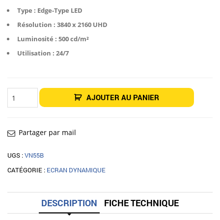
Type : Edge-Type LED
Résolution : 3840 x 2160 UHD
Luminosité : 500 cd/m²
Utilisation : 24/7
quantité
AJOUTER AU PANIER
de
Moniteur
dynamique
55"
Vestel
VN55B
Partager par mail
UGS :
VN55B
CATÉGORIE :
ECRAN DYNAMIQUE
DESCRIPTION
FICHE TECHNIQUE