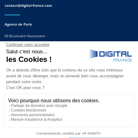
contact@digital-france.com
Agence de Paris
69 Boulevard Haussmann
75008, Paris
France
Agence du Sud-Est
291 Rue Albert Caquot
06560 Valbonne
France
© Copyright 2025 | Site réalisé par
l’agence Second Sens communication |
Nice, Cannes, Monaco, Paris.
Tous droits réservés.