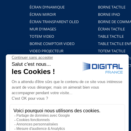
ÉCRAN DYNAMIQUE
BORNE TACTILE
ÉCRAN MIROIR
BORNE IPAD
ÉCRAN TRANSPARENT OLED
BORNE DE COMMA
MUR D'IMAGES
ÉCRAN TACTILE
TOTEM VIDEO
TABLE TACTILE
BORNE COMPTOIR VIDEO
TABLE TACTILE EN
VIDEO PROJECTEUR
TOTEM TACTILE
BORNE HOLOGRAMME
PROJECTION TACTI
SUPPORTS ET FIXATIONS
TABLEAU INTERAC
PLAYERS & LOGICIELS
BORNE COVID-19