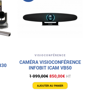
KON
ANALOG
1
Aperçu
VISIOCONFÉRENCE
CAMÉRA VISIOCONFÉRENCE
330
INFOBIT ICAM VB50
Le
Le
1 099,00
€
850,00
€
HT
prix
prix
initial
actuel
AJOUTER AU PANIER
était :
est :
1
850,00€.
099,00€.