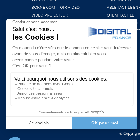
BORNE COMPTOIR VIDEO
TABLE TACTILE EN
VIDEO PROJECTEUR
TOTEM TACTILE
BORNE HOLOGRAMME
PROJECTION TACTI
SUPPORTS ET FIXATIONS
TABLEAU INTERAC
PLAYERS & LOGICIELS
BORNE COVID-19
© Copyright