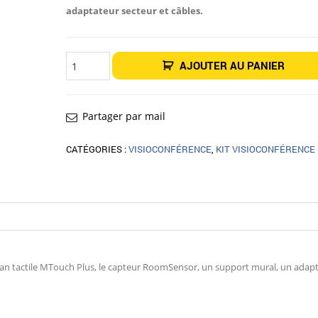
adaptateur secteur et câbles.
quantité
AJOUTER AU PANIER
de
Yealink
MVC
S40-
C5U-
000
Partager par mail
Système
Microsoft
Teams
CATÉGORIES :
VISIOCONFÉRENCE
,
KIT VISIOCONFÉRENCE
Rooms
pour
petites
et
moyennes
salles
ran tactile MTouch Plus, le capteur RoomSensor, un support mural, un adap