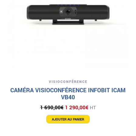
VISIOCONFÉRENCE
CAMÉRA VISIOCONFÉRENCE INFOBIT ICAM
VB40
Le
Le
1 690,00
€
1 290,00
€
HT
prix
prix
initial
actuel
AJOUTER AU PANIER
était :
est :
1
1