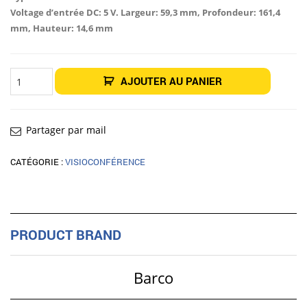
Voltage d’entrée DC: 5 V. Largeur: 59,3 mm, Profondeur: 161,4
mm, Hauteur: 14,6 mm
quantité
AJOUTER AU PANIER
de
Barco
Clickshare
Bouton
USB-
C
Partager par mail
pour
Clickshare
CX-
CATÉGORIE :
VISIOCONFÉRENCE
20/
CX-
30
/
CX-
50
et
PRODUCT BRAND
C-
5
/
C-
10
Barco