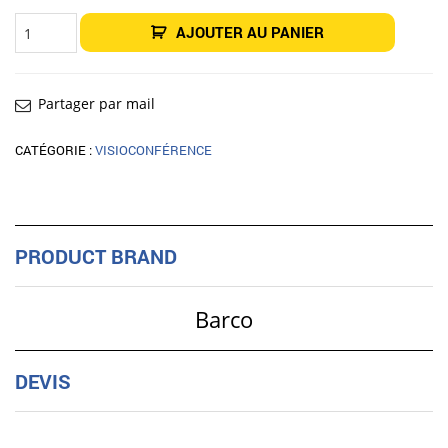
quantité
AJOUTER AU PANIER
de
Barco
R9861581
accessoire
de
système
Partager par mail
de
présentation
sans
CATÉGORIE :
VISIOCONFÉRENCE
fil
PRODUCT BRAND
Barco
DEVIS