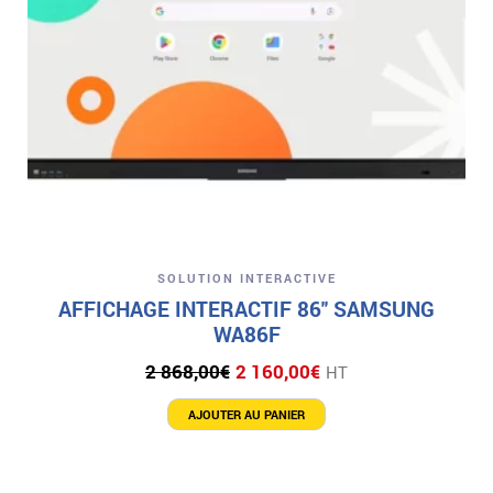
SOLUTION INTERACTIVE
AFFICHAGE INTERACTIF 86″ SAMSUNG
WA86F
Le
Le
2 868,00
€
2 160,00
€
HT
prix
prix
initial
actuel
AJOUTER AU PANIER
était :
est :
2
2
868,00€.
160,00€.