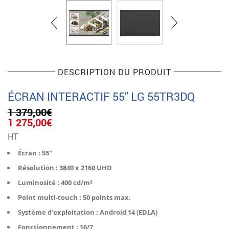
DESCRIPTION DU PRODUIT
ÉCRAN INTERACTIF 55″ LG 55TR3DQ
1 379,00
€
Le
Le
1 275,00
€
prix
prix
HT
initial
actuel
était :
est :
Écran : 55″
1
1
Résolution : 3840 x 2160 UHD
379,00€.
275,00€.
Luminosité : 400 cd/m²
Point multi-touch : 50 points max.
Système d’exploitation : Android 14 (EDLA)
Fonctionnement : 16/7