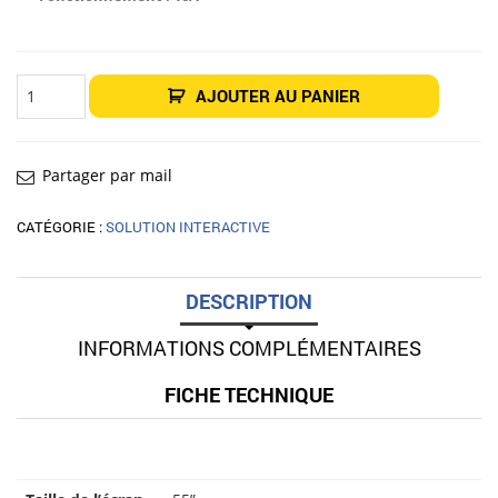
quantité
AJOUTER AU PANIER
de
Écran
interactif
55"
LG
55TR3DQ
Partager par mail
CATÉGORIE :
SOLUTION INTERACTIVE
DESCRIPTION
INFORMATIONS COMPLÉMENTAIRES
FICHE TECHNIQUE