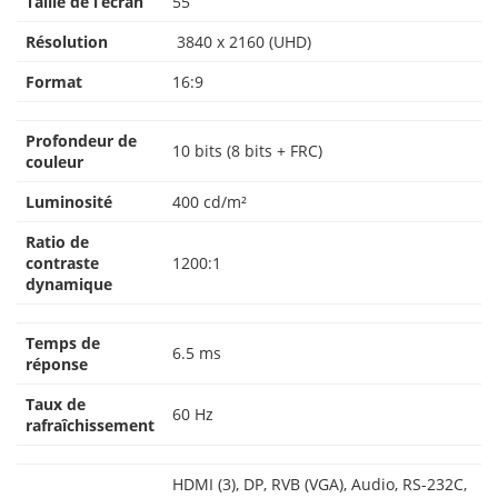
Taille de l’écran
55”
Résolution
3840 x 2160 (UHD)
Format
16:9
Profondeur de
10 bits (8 bits + FRC)
couleur
Luminosité
400 cd/m²
Ratio de
contraste
1200:1
dynamique
Temps de
6.5 ms
réponse
Taux de
60 Hz
rafraîchissement
HDMI (3), DP, RVB (VGA), Audio, RS-232C,