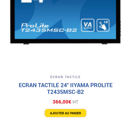
ECRAN TACTILE
ECRAN TACTILE 24″ IIYAMA PROLITE
T2435MSC-B2
366,00
€
HT
AJOUTER AU PANIER