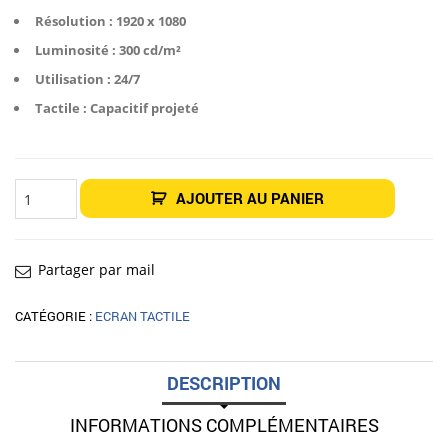
Résolution : 1920 x 1080
Luminosité : 300 cd/m²
Utilisation : 24/7
Tactile : Capacitif projeté
quantité
AJOUTER AU PANIER
de
Moniteur
tactile
43"
Samsung
QM43R-
Partager par mail
T
CATÉGORIE :
ECRAN TACTILE
DESCRIPTION
INFORMATIONS COMPLÉMENTAIRES