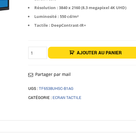
Résolution : 3840 x 2160 (8.3 megapixel 4K UHD)
Luminosité : 550 cd/m²
Tactile : DeepContrast-IR+
quantité
AJOUTER AU PANIER
de
Écran
tactile
iiyama
ProLite
TE8615A-
Partager par mail
B1AG
86"
UGS :
TF6538UHSC-B1AG
CATÉGORIE :
ECRAN TACTILE