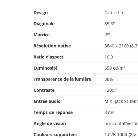
Design
Cadre fin
Diagonale
85.6″
Matrice
IPS
Résolution native
3840 x 2160 (8.
Ratio d’aspect
16:9
Luminosité
550 cd/m²
Transparence de la lumière
88%
Contraste
1200:1
Entrée audio
Mini jack x1 (M
Temps de réponse
8 ms
Angle de vision
horizontal/verti
Couleurs supportées
1.07B 10bit (8bi