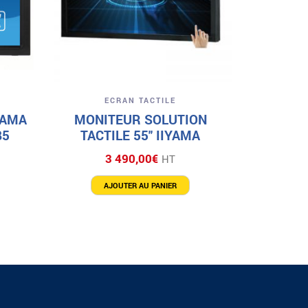
A
Aperçu
ECRAN TACTILE
YAMA
MONITEUR SOLUTION
B5
TACTILE 55″ IIYAMA
3 490,00
€
HT
AJOUTER AU PANIER