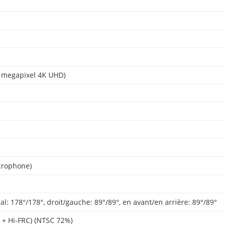
3 megapixel 4K UHD)
icrophone)
cal: 178°/178°, droit/gauche: 89°/89°, en avant/en arrière: 89°/89°
t + Hi-FRC) (NTSC 72%)