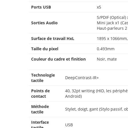
Ports USB
x5
S/PDIF (Optical) 
Sorties Audio
Mini jack x1 (Ca
Haut-parleurs 2
Surface de travail HxL
1895 x 1066mm, 
Taille du pixel
0.493mm
Couleur du cadre et finition
Noir, mate
Technologie
DeepContrast-IR+
tactile
Points de
40, 32pt writing (HID, les périp
contact
Android)
Méthode
Stylet, doigt, gant (Stylo passif, 
tactile
Interface
USB
tactile