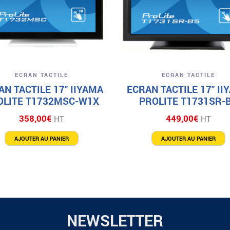
Aperçu
Aperçu
ECRAN TACTILE
ECRAN TACTILE
AN TACTILE 17″ IIYAMA
ECRAN TACTILE 17″ II
OLITE T1732MSC-W1X
PROLITE T1731SR-
358,00
€
449,00
€
HT
HT
AJOUTER AU PANIER
AJOUTER AU PANIER
NEWSLETTER