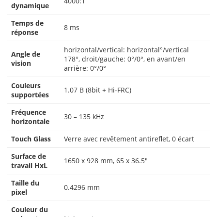
4000:1
dynamique
Temps de
8 ms
réponse
horizontal/vertical: horizontal°/vertical
Angle de
178°, droit/gauche: 0°/0°, en avant/en
vision
arrière: 0°/0°
Couleurs
1.07 B (8bit + Hi-FRC)
supportées
Fréquence
30 – 135 kHz
horizontale
Touch Glass
Verre avec revêtement antireflet, 0 écart
Surface de
1650 x 928 mm, 65 x 36.5″
travail HxL
Taille du
0.4296 mm
pixel
Couleur du