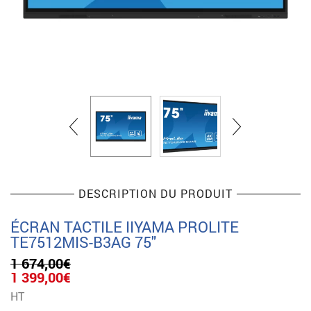
DESCRIPTION DU PRODUIT
ÉCRAN TACTILE IIYAMA PROLITE
TE7512MIS-B3AG 75″
1 674,00
€
Le
Le
1 399,00
€
prix
prix
HT
initial
actuel