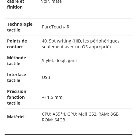
cadre et
Noir, mate
finition
Technologie
PureTouch-IR
tactile
Points de
40, 5pt writing (HID, les périphériques
contact
seulement avec un OS approprié)
Méthode
Stylet, doigt, gant
tactile
Interface
USB
tactile
Précision
fonction
+- 1.5 mm
tactile
CPU: A55*4, GPU: Mali G52, RAM: 8GB,
Matériel
ROM: 64GB