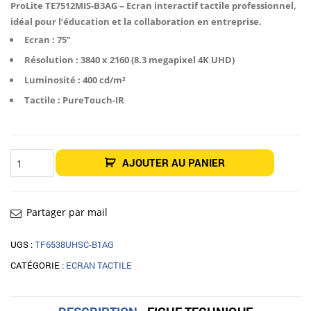
était :
est :
ProLite TE7512MIS-B3AG – Ecran interactif tactile professionnel,
1
1
idéal pour l’éducation et la collaboration en entreprise.
674,00€.
399,00€.
Ecran : 75″
Résolution : 3840 x 2160 (8.3 megapixel 4K UHD)
Luminosité : 400 cd/m²
Tactile : PureTouch-IR
quantité
AJOUTER AU PANIER
de
Écran
tactile
iiyama
ProLite
TE7512MIS-
Partager par mail
B3AG
75"
UGS :
TF6538UHSC-B1AG
CATÉGORIE :
ECRAN TACTILE