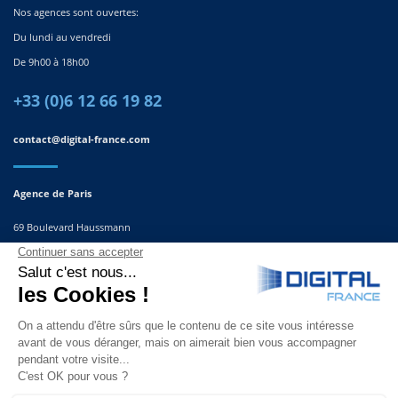
Nos agences sont ouvertes:
Du lundi au vendredi
De 9h00 à 18h00
+33 (0)6 12 66 19 82
contact@digital-france.com
Agence de Paris
69 Boulevard Haussmann
75008, Paris
France
Agence du Sud-Est
291 Rue Albert Caquot
06560 Valbonne
France