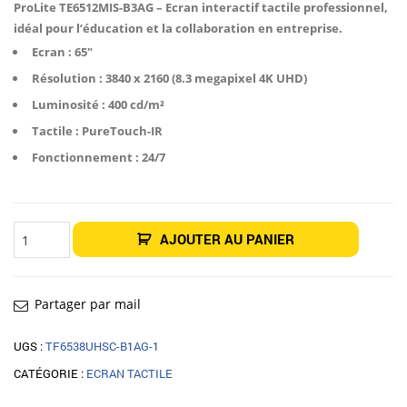
était :
est :
ProLite TE6512MIS-B3AG – Ecran interactif tactile professionnel,
1
1
idéal pour l’éducation et la collaboration en entreprise.
307,50€.
139,00€.
Ecran : 65″
Résolution : 3840 x 2160 (8.3 megapixel 4K UHD)
Luminosité : 400 cd/m²
Tactile : PureTouch-IR
Fonctionnement : 24/7
quantité
AJOUTER AU PANIER
de
Écran
tactile
iiyama
ProLite
TE6512MIS-
Partager par mail
B3AG
65"
UGS :
TF6538UHSC-B1AG-1
CATÉGORIE :
ECRAN TACTILE