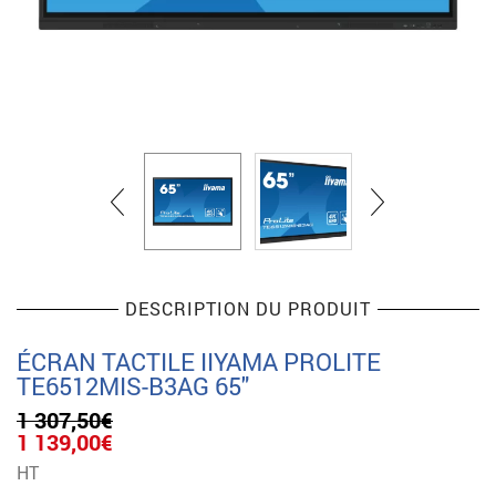
DESCRIPTION DU PRODUIT
ÉCRAN TACTILE IIYAMA PROLITE
TE6512MIS-B3AG 65″
1 307,50
€
Le
Le
1 139,00
€
prix
prix
HT
initial
actuel