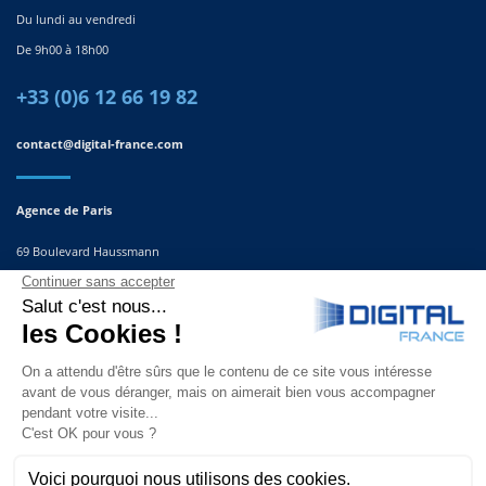
Du lundi au vendredi
De 9h00 à 18h00
+33 (0)6 12 66 19 82
contact@digital-france.com
Agence de Paris
69 Boulevard Haussmann
75008, Paris
France
Agence du Sud-Est
291 Rue Albert Caquot
06560 Valbonne
France