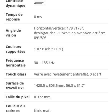
Contraste
4000:1
dynamique
Temps de
8 ms
réponse
Horizontal/vertical: 178°/178°,
Angle de
droit/gauche: 89°/89°, en avant/en arrière:
vision
89°/89°
Couleurs
1.07 B (8bit +FRC)
supportées
Fréquence
30 – 135 kHz
horizontale
Touch Glass
Verre avec revêtement antireflet, 0 écart
Surface de
1428.5 x 803.5mm, 56.3 x 31.7″
travail HxL
Taille du pixel
0.372 mm
Couleur du
cadre et
Noir, mate