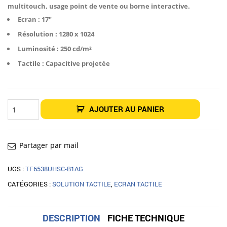
multitouch, usage point de vente ou borne interactive.
Ecran : 17″
Résolution : 1280 x 1024
Luminosité : 250 cd/m²
Tactile : Capacitive projetée
quantité
AJOUTER AU PANIER
de
Écran
tactile
iiyama
ProLite
T1721MSC-
Partager par mail
B2
17"
UGS :
TF6538UHSC-B1AG
CATÉGORIES :
SOLUTION TACTILE
,
ECRAN TACTILE
DESCRIPTION
FICHE TECHNIQUE