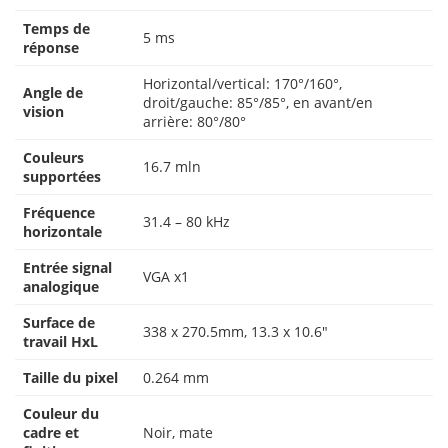
Temps de
5 ms
réponse
Horizontal/vertical: 170°/160°,
Angle de
droit/gauche: 85°/85°, en avant/en
vision
arrière: 80°/80°
Couleurs
16.7 mln
supportées
Fréquence
31.4 – 80 kHz
horizontale
Entrée signal
VGA x1
analogique
Surface de
338 x 270.5mm, 13.3 x 10.6″
travail HxL
Taille du pixel
0.264 mm
Couleur du
cadre et
Noir, mate