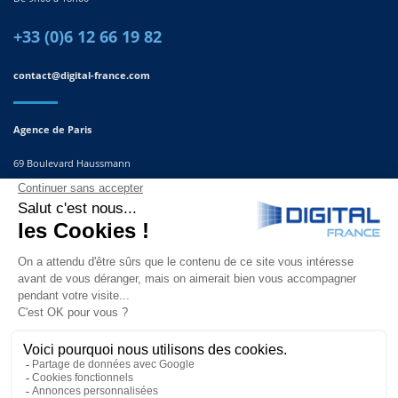
+33 (0)6 12 66 19 82
contact@digital-france.com
Agence de Paris
69 Boulevard Haussmann
75008, Paris
France
Agence du Sud-Est
291 Rue Albert Caquot
06560 Valbonne
France