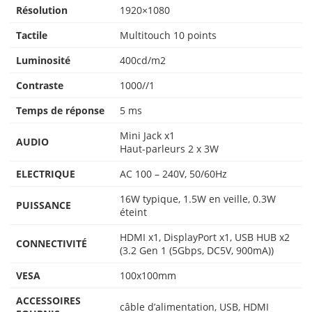
Résolution
1920×1080
Tactile
Multitouch 10 points
Luminosité
400cd/m2
Contraste
1000//1
Temps de réponse
5 ms
Mini Jack x1
AUDIO
Haut-parleurs 2 x 3W
ELECTRIQUE
AC 100 – 240V, 50/60Hz
16W typique, 1.5W en veille, 0.3W
PUISSANCE
éteint
HDMI x1, DisplayPort x1, USB HUB x2
CONNECTIVITÉ
(3.2 Gen 1 (5Gbps, DC5V, 900mA))
VESA
100x100mm
ACCESSOIRES
câble d’alimentation, USB, HDMI