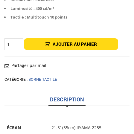
Luminosité : 400 cd/m²
Tactile : Multitouch 10 points
quantité
AJOUTER AU PANIER
de
Pupitre
tactile
22"
Charleston
Partager par mail
CATÉGORIE :
BORNE TACTILE
DESCRIPTION
ÉCRAN
21.5’’ (55cm) IIYAMA 2255