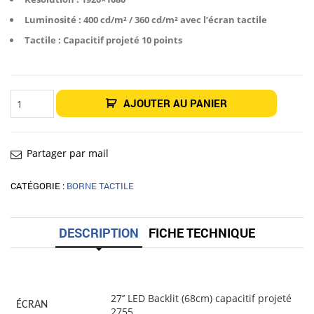
Luminosité : 400 cd/m² / 360 cd/m² avec l’écran tactile
Tactile : Capacitif projeté 10 points
quantité
AJOUTER AU PANIER
de
BORNE
PMR
27"
CORINTHE
Partager par mail
CATÉGORIE :
BORNE TACTILE
DESCRIPTION
FICHE TECHNIQUE
27’’ LED Backlit (68cm) capacitif projeté
ÉCRAN
2755