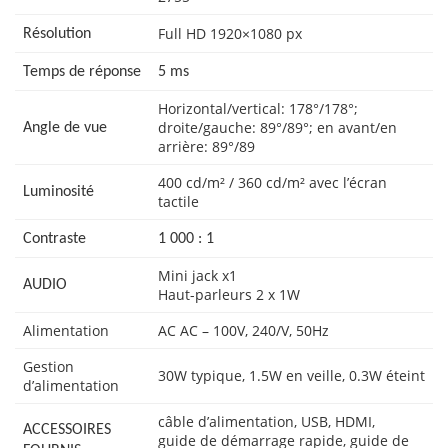
Full HD 1920×1080 px
Résolution
Temps de réponse
5 ms
Horizontal/vertical: 178°/178°;
droite/gauche: 89°/89°; en avant/en
Angle de vue
arrière: 89°/89
400 cd/m² / 360 cd/m² avec l’écran
Luminosité
tactile
Contraste
1 000 : 1
Mini jack x1
AUDIO
Haut-parleurs 2 x 1W
Alimentation
AC AC – 100V, 240/V, 50Hz
Gestion
30W typique, 1.5W en veille, 0.3W éteint
d’alimentation
câble d’alimentation, USB, HDMI,
ACCESSOIRES
guide de démarrage rapide, guide de