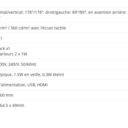
tal/vertical: 178°/178°, droit/gauche: 89°/89°, en avant/en arrière:
°
m² / 360 cd/m² avec l’écran tactile
 1
ack x1
arleurs 2 x 1W
00V, 240/V, 50/60Hz
pique, 1.5W en veille, 0.3W éteint
d’alimentation, USB, HDMI
100 mm
364.5 x 49mm