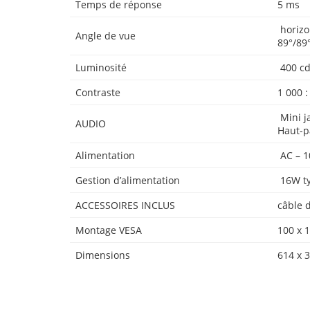
Temps de réponse
5 ms
horizon
Angle de vue
89°/89
Luminosité
400 cd/
Contraste
1 000 :
Mini j
AUDIO
Haut-p
Alimentation
AC – 1
Gestion d’alimentation
16W ty
ACCESSOIRES INCLUS
câble 
Montage VESA
100 x 
Dimensions
614 x 