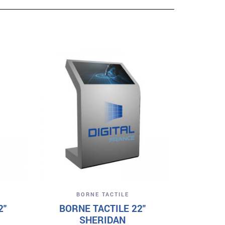
B
BORN
2
A
Aperçu
BORNE TACTILE
2″
BORNE TACTILE 22″
SHERIDAN