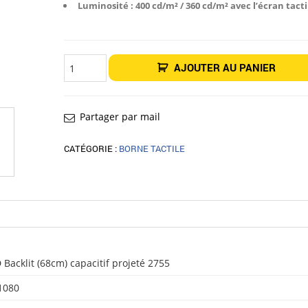
Luminosité : 400 cd/m² / 360 cd/m² avec l’écran tacti
quantité
AJOUTER AU PANIER
de
KIOSK
TACTILE
AVEC
IMPRIMANTE
RIO
Partager par mail
27"
CATÉGORIE :
BORNE TACTILE
D Backlit (68cm) capacitif projeté 2755
1080