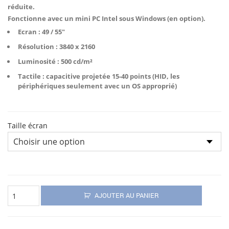
à
réduite.
4
Fonctionne avec un mini PC Intel sous Windows (en option).
350,00€
Ecran : 49 / 55″
Résolution : 3840 x 2160
Luminosité : 500 cd/m²
Tactile : capacitive projetée 15-40 points (HID, les
périphériques seulement avec un OS approprié)
Taille écran
quantité
de
AJOUTER AU PANIER
BORNE
PMR
CORNELIUS
49"