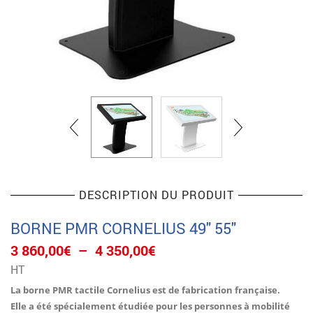
DESCRIPTION DU PRODUIT
BORNE PMR CORNELIUS 49″ 55″
Plage
3 860,00
€
–
4 350,00
€
de
HT
prix :
3
La borne PMR tactile Cornelius est de fabrication française.
860,00€
Elle a été spécialement étudiée pour les personnes à mobilité