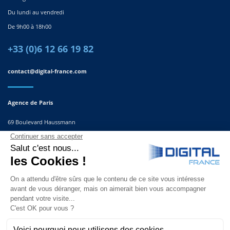
Du lundi au vendredi
De 9h00 à 18h00
+33 (0)6 12 66 19 82
contact@digital-france.com
Agence de Paris
69 Boulevard Haussmann
75008, Paris
France
Agence du Sud-Est
291 Rue Albert Caquot
06560 Valbonne
France