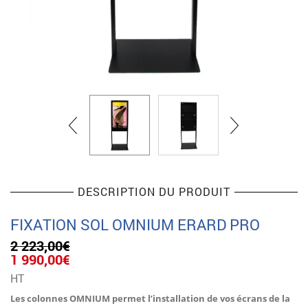
DESCRIPTION DU PRODUIT
FIXATION SOL OMNIUM ERARD PRO
2 223,00
€
Le
Le
1 990,00
€
prix
prix
HT
initial
actuel
était :
est :
Les colonnes OMNIUM permet l’installation de vos écrans de la