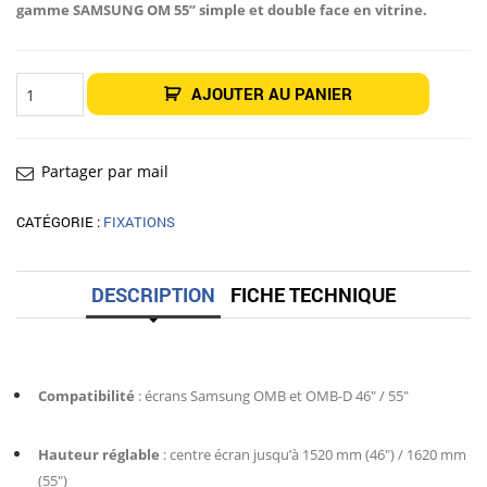
2
1
gamme SAMSUNG OM 55’’ simple et double face en vitrine.
223,00€.
990,00€.
quantité
AJOUTER AU PANIER
de
Fixation
Sol
OMNIUM
Erard
Pro
Partager par mail
CATÉGORIE :
FIXATIONS
DESCRIPTION
FICHE TECHNIQUE
Compatibilité
: écrans Samsung OMB et OMB-D 46″ / 55″
Hauteur réglable
: centre écran jusqu’à 1520 mm (46″) / 1620 mm
(55″)