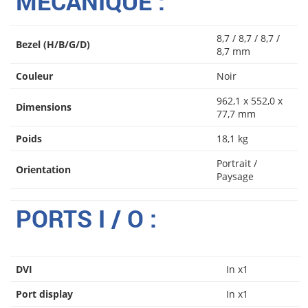
MÉCANIQUE :
8,7 / 8,7 / 8,7 /
Bezel (H/B/G/D)
8,7 mm
Couleur
Noir
962,1 x 552,0 x
Dimensions
77,7 mm
Poids
18,1 kg
Portrait /
Orientation
Paysage
PORTS I / O :
DVI
In x1
Port display
In x1