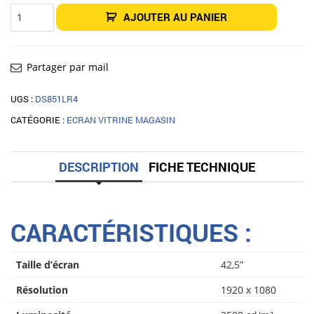
quantité
AJOUTER AU PANIER
de
Écran
Haute
Luminosité
43"
DynaScan
Partager par mail
DS431LT4
UGS :
DS851LR4
CATÉGORIE :
ECRAN VITRINE MAGASIN
DESCRIPTION
FICHE TECHNIQUE
CARACTÉRISTIQUES :
Taille d’écran
42,5”
Résolution
1920 x 1080