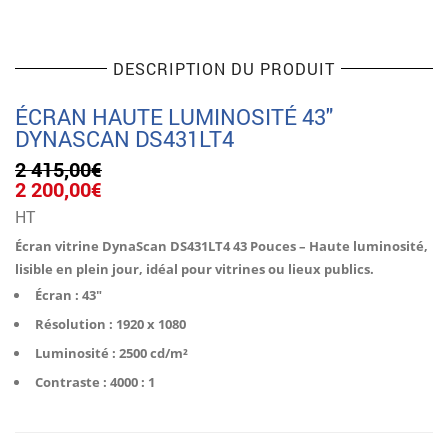
DESCRIPTION DU PRODUIT
ÉCRAN HAUTE LUMINOSITÉ 43″
DYNASCAN DS431LT4
2 415,00
€
Le
Le
2 200,00
€
prix
prix
HT
initial
actuel
était :
est :
Écran vitrine DynaScan DS431LT4 43 Pouces – Haute luminosité,
2
2
lisible en plein jour, idéal pour vitrines ou lieux publics.
415,00€.
200,00€.
Écran : 43″
Résolution : 1920 x 1080
Luminosité : 2500 cd/m²
Contraste : 4000 : 1