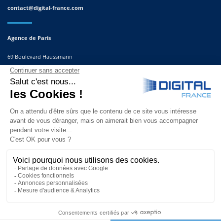
contact@digital-france.com
Agence de Paris
69 Boulevard Haussmann
75008, Paris
France
Agence du Sud-Est
291 Rue Albert Caquot
06560 Valbonne
France
© Copyright 2025 | Site réalisé par
l’agence Second Sens communication |
Nice, Cannes, Monaco, Paris.
Tous droits réservés.