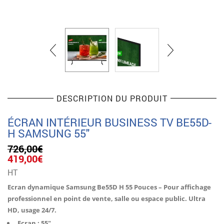
DESCRIPTION DU PRODUIT
ÉCRAN INTÉRIEUR BUSINESS TV BE55D-
H SAMSUNG 55″
726,00
€
Le
Le
419,00
€
prix
prix
HT
initial
actuel
était :
est :
Ecran dynamique Samsung Be55D H 55 Pouces – Pour affichage
726,00€.
419,00€.
professionnel en point de vente, salle ou espace public. Ultra
HD, usage 24/7.
Ecran : 55″