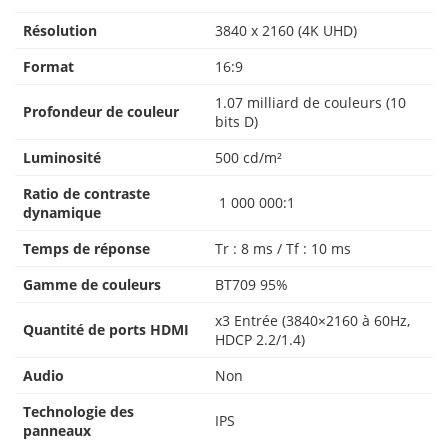
Résolution
3840 x 2160 (4K UHD)
Format
16:9
1.07 milliard de couleurs (10
Profondeur de couleur
bits D)
Luminosité
500 cd/m²
Ratio de contraste
1 000 000:1
dynamique
Temps de réponse
Tr : 8 ms / Tf : 10 ms
Gamme de couleurs
BT709 95%
x3 Entrée (3840×2160 à 60Hz,
Quantité de ports HDMI
HDCP 2.2/1.4)
Audio
Non
Technologie des
IPS
panneaux