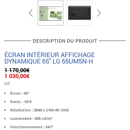
DESCRIPTION DU PRODUIT
ÉCRAN INTÉRIEUR AFFICHAGE
DYNAMIQUE 65″ LG 65UM5N-H
1 170,00
€
Le
Le
1 030,00
€
prix
prix
HT
initial
actuel
était :
est :
Écran : 65″
1
1
Ratio : 16:9
170,00€.
030,00€.
Résolution : 3840 x 2160 4K UHD
Luminosité : 500 cd/m²
Fonctionnement : 24/7