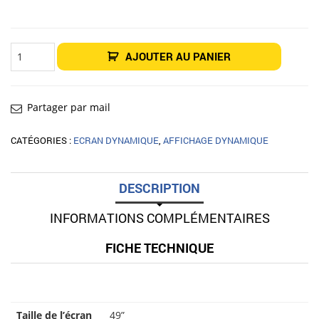
quantité
AJOUTER AU PANIER
de
Écran
intérieur
Affichage
dynamique
49"
Partager par mail
LG
49UM5N-
H
CATÉGORIES :
ECRAN DYNAMIQUE
,
AFFICHAGE DYNAMIQUE
DESCRIPTION
INFORMATIONS COMPLÉMENTAIRES
FICHE TECHNIQUE
Taille de l’écran
49”