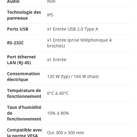
Audio
Non
Technologie des
IPS
panneaux
Ports USB
x1 Entrée USB 2.0 Type A
x1 Entrée (prise téléphonique 4
RS-232C
broches)
Port éthernet
x1 Entrée
LAN (RJ-45)
Consommation
120 W (typ) / 160 W (max)
électrique
Température de
0°C à 40°C
fonctionnement
Taux d’humidité
de
10% à 80%
fonctionnement
Compatible avec
Oui 300 x 300 mm
la norme VESA