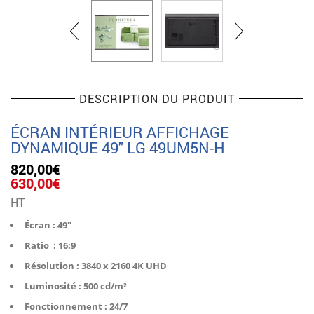
DESCRIPTION DU PRODUIT
ÉCRAN INTÉRIEUR AFFICHAGE
DYNAMIQUE 49″ LG 49UM5N-H
820,00
€
Le
Le
630,00
€
prix
prix
HT
initial
actuel
était :
est :
Écran : 49″
820,00€.
630,00€.
Ratio : 16:9
Résolution : 3840 x 2160 4K UHD
Luminosité : 500 cd/m²
Fonctionnement : 24/7