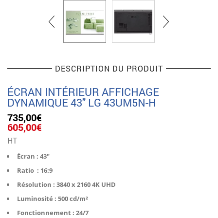
DESCRIPTION DU PRODUIT
ÉCRAN INTÉRIEUR AFFICHAGE
DYNAMIQUE 43″ LG 43UM5N-H
735,00
€
Le
Le
605,00
€
prix
prix
HT
initial
actuel
était :
est :
Écran : 43″
735,00€.
605,00€.
Ratio : 16:9
Résolution : 3840 x 2160 4K UHD
Luminosité : 500 cd/m²
Fonctionnement : 24/7