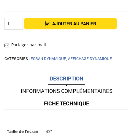
quantité
AJOUTER AU PANIER
de
Écran
intérieur
Affichage
dynamique
43"
Partager par mail
LG
43UM5N-
H
CATÉGORIES :
ECRAN DYNAMIQUE
,
AFFICHAGE DYNAMIQUE
DESCRIPTION
INFORMATIONS COMPLÉMENTAIRES
FICHE TECHNIQUE
Taille de l’écran
43”