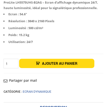
était :
est :
ProLite LH5575UHS-B2AG – Ecran d’affichage dynamique 24/7,
932,50€.
779,00€.
haute luminosité, idéal pour la signalétique professionnelle.
Ecran : 54.6″
Résolution : 3840 x 2160 Pixels
Luminosité : 500 cd/m²
Poids : 15.2 kg
Utilisation: 24/7
quantité
AJOUTER AU PANIER
de
Moniteur
dynamique
ProLite
LH5575UHS-
B2AG
Partager par mail
55"
CATÉGORIE :
ECRAN DYNAMIQUE