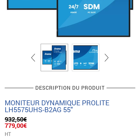
DESCRIPTION DU PRODUIT
MONITEUR DYNAMIQUE PROLITE
LH5575UHS-B2AG 55″
932,50
€
Le
Le
779,00
€
prix
prix
HT
initial
actuel