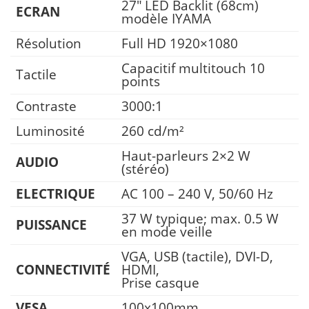
27″ LED Backlit (68cm)
ECRAN
modèle IYAMA
Résolution
Full HD 1920×1080
Capacitif multitouch 10
Tactile
points
Contraste
3000:1
Luminosité
260 cd/m²
Haut-parleurs 2×2 W
AUDIO
(stéréo)
ELECTRIQUE
AC 100 – 240 V, 50/60 Hz
37 W typique; max. 0.5 W
PUISSANCE
en mode veille
VGA, USB (tactile), DVI-D,
CONNECTIVITÉ
HDMI,
Prise casque
VESA
100x100mm