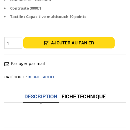
Contraste 3000:1
Tactile : Capacitive multitouch 10 points
quantité
AJOUTER AU PANIER
de
KIOSK
TACTILE
27"
IDAHO
Partager par mail
CATÉGORIE :
BORNE TACTILE
DESCRIPTION
FICHE TECHNIQUE