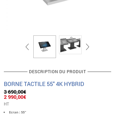
DESCRIPTION DU PRODUIT
BORNE TACTILE 55″ 4K HYBRID
3 690,00
€
Le
Le
2 990,00
€
prix
prix
HT
initial
actuel
était :
est :
Ecran : 55″