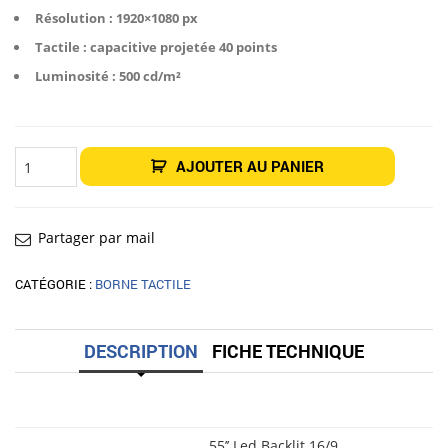
3
2
Résolution : 1920×1080 px
690,00€.
990,00€.
Tactile : capacitive projetée 40 points
Luminosité : 500 cd/m²
quantité
AJOUTER AU PANIER
de
Borne
tactile
55"
4K
Hybrid
Partager par mail
CATÉGORIE :
BORNE TACTILE
DESCRIPTION
FICHE TECHNIQUE
55’’ Led Backlit 16/9