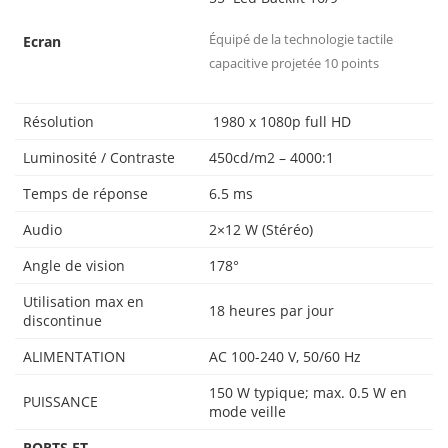
Équipé de la technologie tactile
Ecran
capacitive projetée 10 points
Résolution
1980 x 1080p full HD
Luminosité / Contraste
450cd/m2 – 4000:1
Temps de réponse
6.5 ms
Audio
2×12 W (Stéréo)
Angle de vision
178°
Utilisation max en
18 heures par jour
discontinue
ALIMENTATION
AC 100-240 V, 50/60 Hz
150 W typique; max. 0.5 W en
PUISSANCE
mode veille
PORTS ET