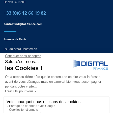
De 9h00 à 18h00
+33 (0)6 12 66 19 82
contact@digital-france.com
Agence de Paris
69 Boulevard Haussmann
75008, Paris
France
Agence du Sud-Est
291 Rue Albert Caquot
06560 Valbonne
France