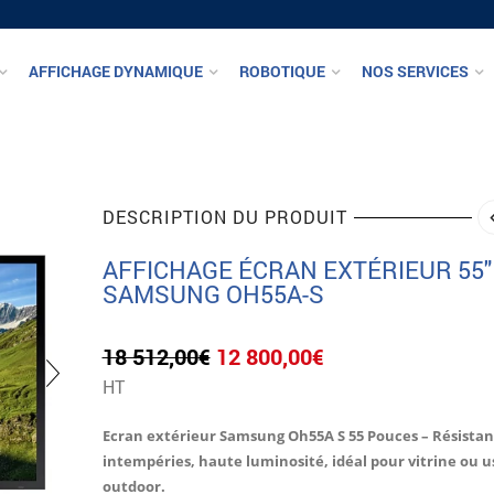
AFFICHAGE DYNAMIQUE
ROBOTIQUE
NOS SERVICES
DESCRIPTION DU PRODUIT
AFFICHAGE ÉCRAN EXTÉRIEUR 55″
SAMSUNG OH55A-S
Le
Le
18 512,00
€
12 800,00
€
prix
prix
HT
initial
actuel
était :
est :
Ecran extérieur Samsung Oh55A S 55 Pouces – Résistan
18
12
intempéries, haute luminosité, idéal pour vitrine ou 
512,00€.
800,00€.
outdoor.