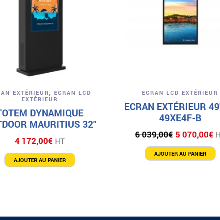
Aperçu
Aperçu
RAN EXTÉRIEUR
,
ECRAN LCD
ECRAN LCD EXTÉRIEUR
EXTÉRIEUR
ECRAN EXTÉRIEUR 49
TOTEM DYNAMIQUE
49XE4F-B
DOOR MAURITIUS 32″
Le
L
6 039,00
€
5 070,00
€
4 172,00
€
HT
prix
p
initial
a
AJOUTER AU PANIER
AJOUTER AU PANIER
était :
e
6
5
039,00€.
0