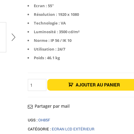
Ecran : 55″
Résolution : 1920 x 1080
Technologie : VA
Luminosité : 3500 cd/m²
Norme : IP 56 / IK 10
Utilisation : 24/7
Poids : 46.1 kg
quantité
AJOUTER AU PANIER
de
Affichage
Écran
extérieur
55"
Samsung
Partager par mail
OH55A-
S
UGS :
OH85F
CATÉGORIE :
ECRAN LCD EXTÉRIEUR