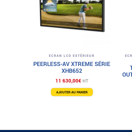
Aperçu
ECRAN LCD EXTÉRIEUR
EC
PEERLESS-AV XTREME SÉRIE
XHB652
OUT
11 630,00
€
HT
AJOUTER AU PANIER