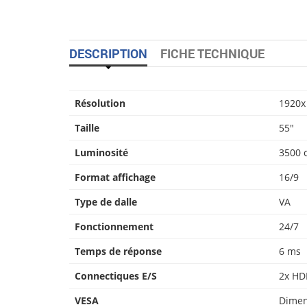
DESCRIPTION
FICHE TECHNIQUE
Résolution
1920x
Taille
55″
Luminosité
3500 
Format affichage
16/9
Type de dalle
VA
Fonctionnement
24/7
Temps de réponse
6 ms
Connectiques E/S
2x HDM
VESA
Dimen