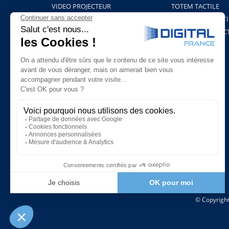
VIDEO PROJECTEUR
TOTEM TACTILE
BORNE HOLOGRAMME
PROJECTION TACTI
SUPPORTS ET FIXATIONS
TABLEAU INTERAC
PLAYERS & LOGICIELS
BORNE COVID-19
© Copyright