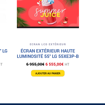
7
A
Aperçu
ECRAN LCD EXTÉRIEUR
″ LG
ÉCRAN EXTÉRIEUR HAUTE
LUMINOSITÉ 55″ LG 55XE3P-B
e
Le
Le
6 955,00
€
6 555,00
€
HT
HT
rix
prix
prix
ctuel
initial
actuel
AJOUTER AU PANIER
st :
était :
est :
6
6
70,00€.
955,00€.
555,00€.