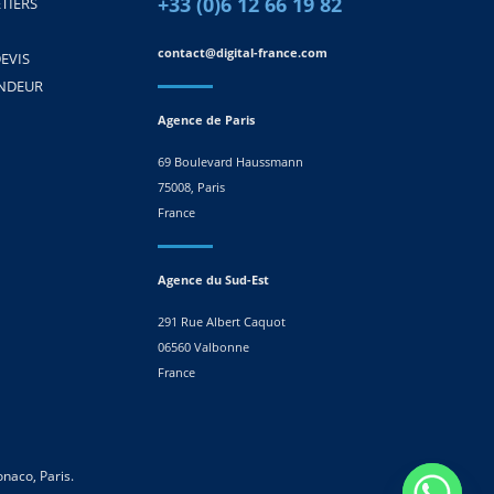
+33 (0)6 12 66 19 82
TIERS
contact@digital-france.com
EVIS
ENDEUR
Agence de Paris
69 Boulevard Haussmann
75008, Paris
France
Agence du Sud-Est
291 Rue Albert Caquot
06560 Valbonne
France
naco, Paris.