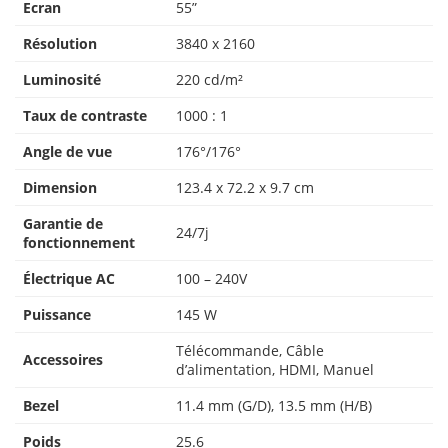
Ecran
55”
Résolution
3840 x 2160
Luminosité
220 cd/m²
Taux de contraste
1000 : 1
Angle de vue
176°/176°
Dimension
123.4 x 72.2 x 9.7 cm
Garantie de
24/7j
fonctionnement
Électrique AC
100 – 240V
Puissance
145 W
Télécommande, Câble
Accessoires
d’alimentation, HDMI, Manuel
Bezel
11.4 mm (G/D), 13.5 mm (H/B)
Poids
25.6