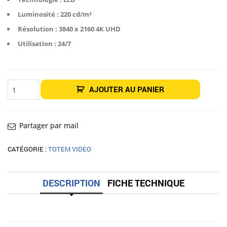
Luminosité : 220 cd/m²
Résolution : 3840 x 2160 4K UHD
Utilisation : 24/7
quantité
AJOUTER AU PANIER
de
Totem
vidéo
55"
Eco
Partager par mail
CATÉGORIE :
TOTEM VIDEO
DESCRIPTION
FICHE TECHNIQUE